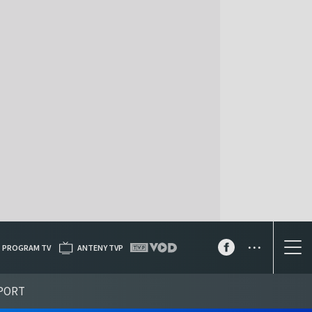
...
PROGRAM TV
ANTENY TVP
PORT