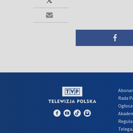
Abona
Rada 
Ogłosz
Akadem
Regula
Telega