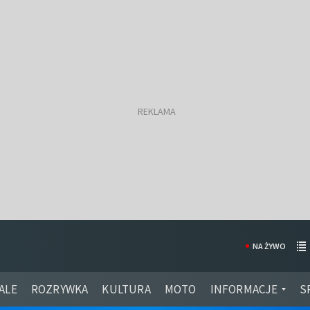
NA ŻYWO
ALE
ROZRYWKA
KULTURA
MOTO
INFORMACJE
S