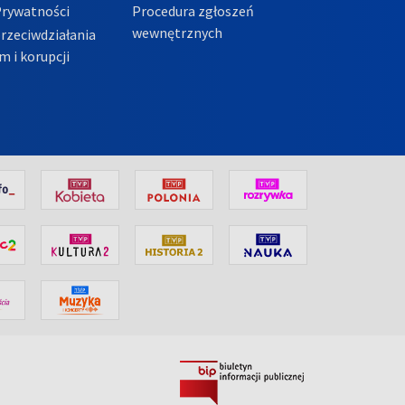
Prywatności
Procedura zgłoszeń
wewnętrznych
przeciwdziałania
m i korupcji