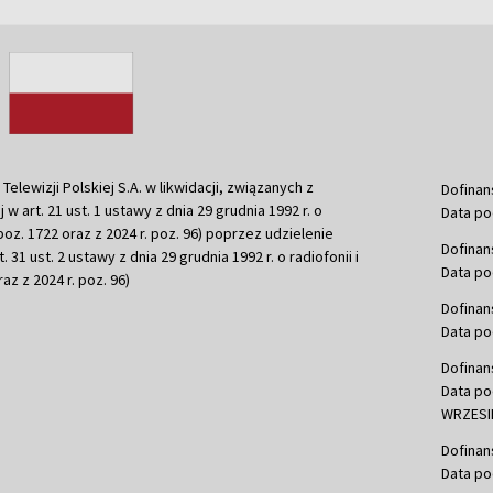
ewizji Polskiej S.A. w likwidacji, związanych z
Dofinan
j w art. 21 ust. 1 ustawy z dnia 29 grudnia 1992 r. o
Data po
r. poz. 1722 oraz z 2024 r. poz. 96) poprzez udzielenie
Dofinan
 31 ust. 2 ustawy z dnia 29 grudnia 1992 r. o radiofonii i
Data po
raz z 2024 r. poz. 96)
Dofinan
Data po
Dofinan
Data po
WRZESIE
Dofinan
Data po