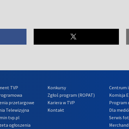
ment TVP
Konkursy
Centrum i
Programowa
Zgłoś program (ROPAT)
Komisja E
enia przetargowe
Kariera w TVP
Program d
ia Telewizyjna
Kontakt
Dla medi
min tvp.pl
Serwis fo
zeta ogłoszenia
Merchandi