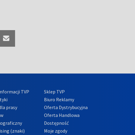
nformacji TVP
Sklep TVP
tyki
Biuro Reklamy
la prasy
Oferta Dystrybucyjna
ów
Oferta Handlowa
tograficzny
Dostępność
sing (znaki)
Moje zgody