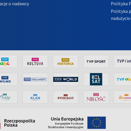
acje o nadawcy
Polityka 
Polityka 
nadużycio