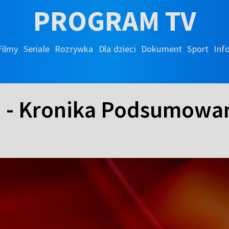
PROGRAM TV
Filmy
Seriale
Rozrywka
Dla dzieci
Dokument
Sport
Inf
h - Kronika Podsumowa