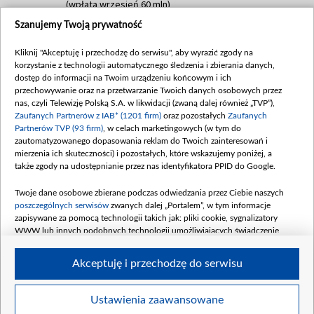
(wpłata wrzesień 60 mln)
Szanujemy Twoją prywatność
Dofinansowanie 635 783 051,21 PLN
Data podpisania umowy: WRZESIEŃ 2025
Kliknij "Akceptuję i przechodzę do serwisu", aby wyrazić zgody na
(wpłata wrzesień 100 mln, październik 350
korzystanie z technologii automatycznego śledzenia i zbierania danych,
mln, listopad 265 mln)
dostęp do informacji na Twoim urządzeniu końcowym i ich
przechowywanie oraz na przetwarzanie Twoich danych osobowych przez
Dofinansowanie 48 862 000,00 PLN
nas, czyli Telewizję Polską S.A. w likwidacji (zwaną dalej również „TVP”),
Data podpisania umowy: GRUDZIEŃ 2025
Zaufanych Partnerów z IAB* (1201 firm)
oraz pozostałych
Zaufanych
(wpłata grudzień 60,548 mln)
Partnerów TVP (93 firm)
, w celach marketingowych (w tym do
zautomatyzowanego dopasowania reklam do Twoich zainteresowań i
Dofinansowanie 900 000 000,00 PLN
mierzenia ich skuteczności) i pozostałych, które wskazujemy poniżej, a
Data podpisania umowy: LUTY 2026 (wpłata
także zgody na udostępnianie przez nas identyfikatora PPID do Google.
26 lutego 80 mln, 4 marca 370 mln,
8
kwiecień 180 mln, 7 maja 180 mln, 8
Twoje dane osobowe zbierane podczas odwiedzania przez Ciebie naszych
czerwca 90 mln)
poszczególnych serwisów
zwanych dalej „Portalem”, w tym informacje
zapisywane za pomocą technologii takich jak: pliki cookie, sygnalizatory
Dofinansowanie 250 000 000,00 PLN
WWW lub innych podobnych technologii umożliwiających świadczenie
Data podpisania umowy LIPIEC 2026 (wpłata
dopasowanych i bezpiecznych usług, personalizację treści oraz reklam,
udostępnianie funkcji mediów społecznościowych oraz analizowanie ruchu
4 sierpnia 250 mln
Akceptuję i przechodzę do serwisu
w Internecie.
Twoje dane osobowe zbierane podczas odwiedzania przez Ciebie
Ustawienia zaawansowane
poszczególnych serwisów
na Portalu, takie jak adresy IP, identyfikatory