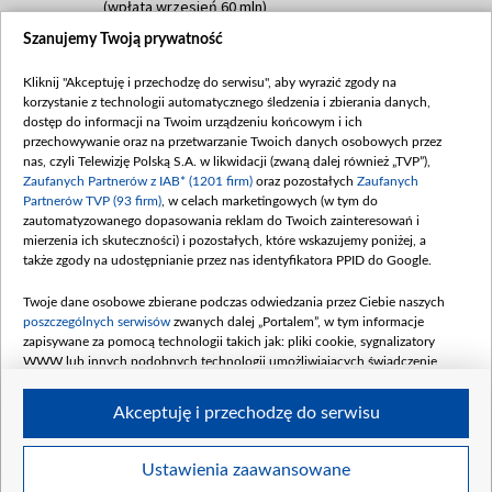
(wpłata wrzesień 60 mln)
Szanujemy Twoją prywatność
Dofinansowanie 635 783 051,21 PLN
Data podpisania umowy: WRZESIEŃ 2025
Kliknij "Akceptuję i przechodzę do serwisu", aby wyrazić zgody na
(wpłata wrzesień 100 mln, październik 350
korzystanie z technologii automatycznego śledzenia i zbierania danych,
mln, listopad 265 mln)
dostęp do informacji na Twoim urządzeniu końcowym i ich
przechowywanie oraz na przetwarzanie Twoich danych osobowych przez
Dofinansowanie 48 862 000,00 PLN
nas, czyli Telewizję Polską S.A. w likwidacji (zwaną dalej również „TVP”),
Data podpisania umowy: GRUDZIEŃ 2025
Zaufanych Partnerów z IAB* (1201 firm)
oraz pozostałych
Zaufanych
(wpłata grudzień 60,548 mln)
Partnerów TVP (93 firm)
, w celach marketingowych (w tym do
zautomatyzowanego dopasowania reklam do Twoich zainteresowań i
Dofinansowanie 900 000 000,00 PLN
mierzenia ich skuteczności) i pozostałych, które wskazujemy poniżej, a
Data podpisania umowy: LUTY 2026 (wpłata
także zgody na udostępnianie przez nas identyfikatora PPID do Google.
26 lutego 80 mln, 4 marca 370 mln,
8
kwiecień 180 mln, 7 maja 180 mln, 8
Twoje dane osobowe zbierane podczas odwiedzania przez Ciebie naszych
czerwca 90 mln)
poszczególnych serwisów
zwanych dalej „Portalem”, w tym informacje
zapisywane za pomocą technologii takich jak: pliki cookie, sygnalizatory
Dofinansowanie 250 000 000,00 PLN
WWW lub innych podobnych technologii umożliwiających świadczenie
Data podpisania umowy LIPIEC 2026 (wpłata
dopasowanych i bezpiecznych usług, personalizację treści oraz reklam,
udostępnianie funkcji mediów społecznościowych oraz analizowanie ruchu
4 sierpnia 250 mln
Akceptuję i przechodzę do serwisu
w Internecie.
Twoje dane osobowe zbierane podczas odwiedzania przez Ciebie
Ustawienia zaawansowane
poszczególnych serwisów
na Portalu, takie jak adresy IP, identyfikatory