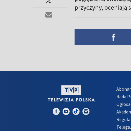
przyczyny, oceniają s
Abona
Rada 
Ogłosz
Akadem
Regula
Telega