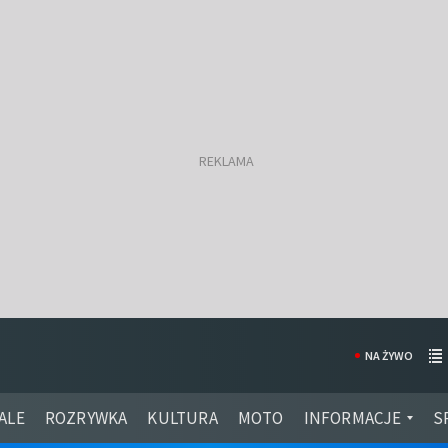
NA ŻYWO
ALE
ROZRYWKA
KULTURA
MOTO
INFORMACJE
S