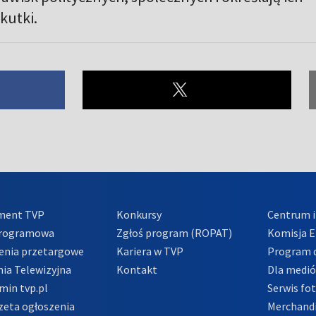
kutki.
ment TVP
Konkursy
Centrum i
Programowa
Zgłoś program (ROPAT)
Komisja E
enia przetargowe
Kariera w TVP
Program d
ia Telewizyjna
Kontakt
Dla medi
min tvp.pl
Serwis fo
zeta ogłoszenia
Merchandi