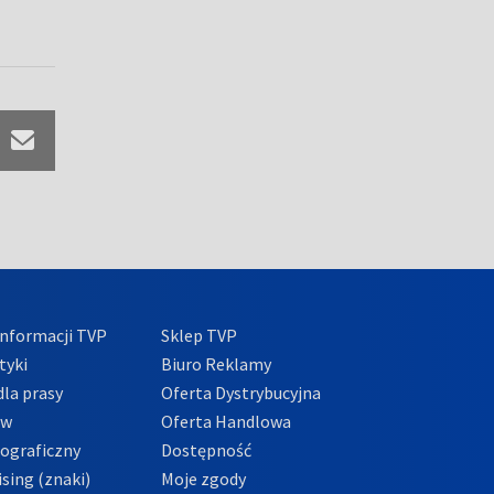
nformacji TVP
Sklep TVP
tyki
Biuro Reklamy
la prasy
Oferta Dystrybucyjna
ów
Oferta Handlowa
tograficzny
Dostępność
sing (znaki)
Moje zgody