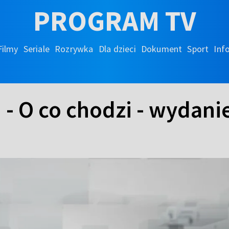
PROGRAM TV
Filmy
Seriale
Rozrywka
Dla dzieci
Dokument
Sport
Inf
 - O co chodzi - wydani