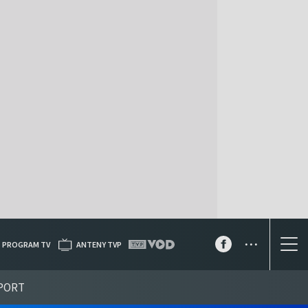
...
PROGRAM TV
ANTENY TVP
PORT