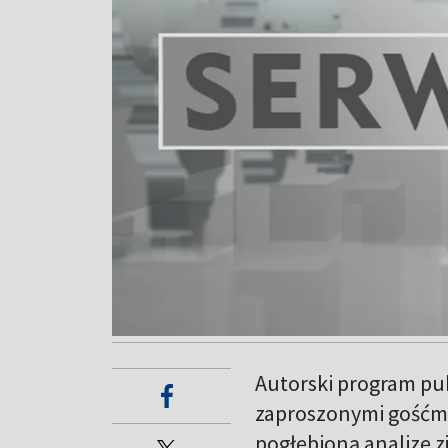
Autorski program pu
zaproszonymi gośćmi
pogłębioną analizę zj