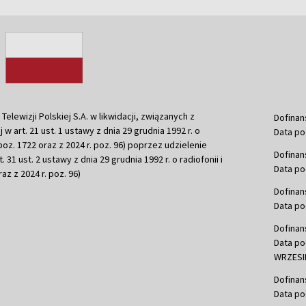
ewizji Polskiej S.A. w likwidacji, związanych z
Dofinan
j w art. 21 ust. 1 ustawy z dnia 29 grudnia 1992 r. o
Data po
r. poz. 1722 oraz z 2024 r. poz. 96) poprzez udzielenie
Dofinan
 31 ust. 2 ustawy z dnia 29 grudnia 1992 r. o radiofonii i
Data po
raz z 2024 r. poz. 96)
Dofinan
Data po
Dofinan
Data po
WRZESIE
Dofinan
Data po