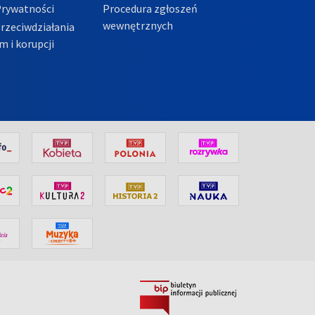
Prywatności
Procedura zgłoszeń
wewnętrznych
przeciwdziałania
m i korupcji