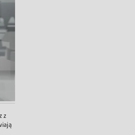
z z
iają