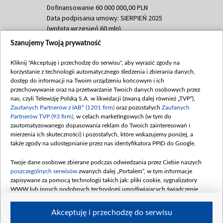
Dofinansowanie 60 000 000,00 PLN
Data podpisania umowy: SIERPIEŃ 2025
(wpłata wrzesień 60 mln)
Szanujemy Twoją prywatność
Dofinansowanie 635 783 051,21 PLN
Data podpisania umowy: WRZESIEŃ 2025
Kliknij "Akceptuję i przechodzę do serwisu", aby wyrazić zgody na
(wpłata wrzesień 100 mln, październik 350
korzystanie z technologii automatycznego śledzenia i zbierania danych,
mln, listopad 265 mln)
dostęp do informacji na Twoim urządzeniu końcowym i ich
przechowywanie oraz na przetwarzanie Twoich danych osobowych przez
Dofinansowanie 48 862 000,00 PLN
nas, czyli Telewizję Polską S.A. w likwidacji (zwaną dalej również „TVP”),
Data podpisania umowy: GRUDZIEŃ 2025
Zaufanych Partnerów z IAB* (1201 firm)
oraz pozostałych
Zaufanych
(wpłata grudzień 60,548 mln)
Partnerów TVP (93 firm)
, w celach marketingowych (w tym do
zautomatyzowanego dopasowania reklam do Twoich zainteresowań i
Dofinansowanie 900 000 000,00 PLN
mierzenia ich skuteczności) i pozostałych, które wskazujemy poniżej, a
Data podpisania umowy: LUTY 2026 (wpłata
także zgody na udostępnianie przez nas identyfikatora PPID do Google.
26 lutego 80 mln, 4 marca 370 mln,
8
kwiecień 180 mln, 7 maja 180 mln, 8
Twoje dane osobowe zbierane podczas odwiedzania przez Ciebie naszych
czerwca 90 mln)
poszczególnych serwisów
zwanych dalej „Portalem”, w tym informacje
zapisywane za pomocą technologii takich jak: pliki cookie, sygnalizatory
Dofinansowanie 250 000 000,00 PLN
WWW lub innych podobnych technologii umożliwiających świadczenie
Data podpisania umowy LIPIEC 2026 (wpłata
dopasowanych i bezpiecznych usług, personalizację treści oraz reklam,
udostępnianie funkcji mediów społecznościowych oraz analizowanie ruchu
4 sierpnia 250 mln
Akceptuję i przechodzę do serwisu
w Internecie.