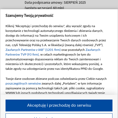
Data podpisania umowy: SIERPIEŃ 2025
(wpłata wrzesień 60 mln)
Szanujemy Twoją prywatność
Dofinansowanie 635 783 051,21 PLN
Data podpisania umowy: WRZESIEŃ 2025
Kliknij "Akceptuję i przechodzę do serwisu", aby wyrazić zgody na
(wpłata wrzesień 100 mln, październik 350
korzystanie z technologii automatycznego śledzenia i zbierania danych,
mln, listopad 265 mln)
dostęp do informacji na Twoim urządzeniu końcowym i ich
przechowywanie oraz na przetwarzanie Twoich danych osobowych przez
Dofinansowanie 48 862 000,00 PLN
nas, czyli Telewizję Polską S.A. w likwidacji (zwaną dalej również „TVP”),
Data podpisania umowy: GRUDZIEŃ 2025
Zaufanych Partnerów z IAB* (1201 firm)
oraz pozostałych
Zaufanych
(wpłata grudzień 60,548 mln)
Partnerów TVP (93 firm)
, w celach marketingowych (w tym do
zautomatyzowanego dopasowania reklam do Twoich zainteresowań i
Dofinansowanie 900 000 000,00 PLN
mierzenia ich skuteczności) i pozostałych, które wskazujemy poniżej, a
Data podpisania umowy: LUTY 2026 (wpłata
także zgody na udostępnianie przez nas identyfikatora PPID do Google.
26 lutego 80 mln, 4 marca 370 mln,
8
kwiecień 180 mln, 7 maja 180 mln, 8
Twoje dane osobowe zbierane podczas odwiedzania przez Ciebie naszych
czerwca 90 mln)
poszczególnych serwisów
zwanych dalej „Portalem”, w tym informacje
zapisywane za pomocą technologii takich jak: pliki cookie, sygnalizatory
Dofinansowanie 250 000 000,00 PLN
WWW lub innych podobnych technologii umożliwiających świadczenie
Data podpisania umowy LIPIEC 2026 (wpłata
dopasowanych i bezpiecznych usług, personalizację treści oraz reklam,
udostępnianie funkcji mediów społecznościowych oraz analizowanie ruchu
4 sierpnia 250 mln
Akceptuję i przechodzę do serwisu
w Internecie.
Twoje dane osobowe zbierane podczas odwiedzania przez Ciebie