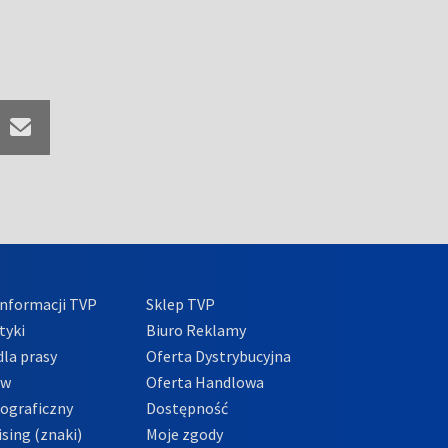
nformacji TVP
Sklep TVP
tyki
Biuro Reklamy
la prasy
Oferta Dystrybucyjna
ów
Oferta Handlowa
tograficzny
Dostępność
sing (znaki)
Moje zgody