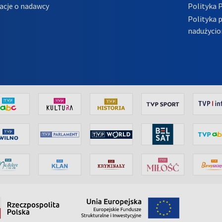
acje o nadawcy
Polityka 
Polityka 
nadużycio