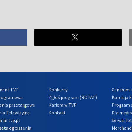
ment TVP
Konkursy
Centrum i
Programowa
Zgłoś program (ROPAT)
Komisja E
enia przetargowe
Kariera w TVP
Program d
ia Telewizyjna
Kontakt
Dla medi
min tvp.pl
Serwis fo
zeta ogłoszenia
Merchandi