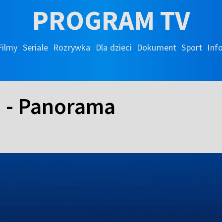
PROGRAM TV
Filmy
Seriale
Rozrywka
Dla dzieci
Dokument
Sport
Inf
h - Panorama