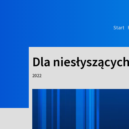
Start
Dla niesłyszącyc
2022