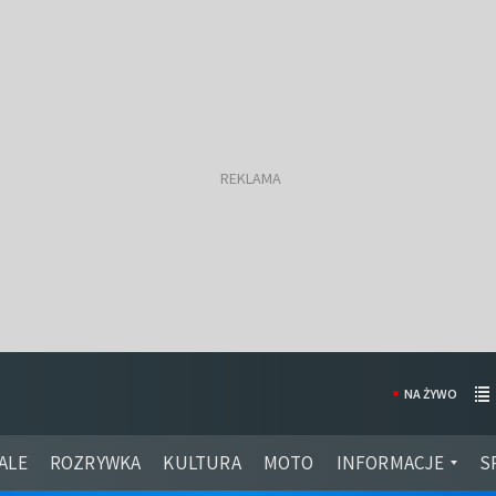
NA ŻYWO
ALE
ROZRYWKA
KULTURA
MOTO
INFORMACJE
S