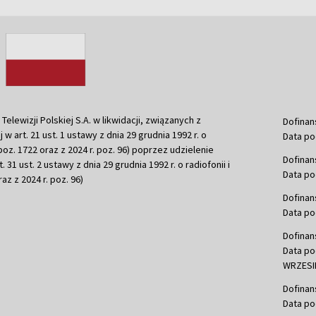
ewizji Polskiej S.A. w likwidacji, związanych z
Dofinan
j w art. 21 ust. 1 ustawy z dnia 29 grudnia 1992 r. o
Data po
r. poz. 1722 oraz z 2024 r. poz. 96) poprzez udzielenie
Dofinan
 31 ust. 2 ustawy z dnia 29 grudnia 1992 r. o radiofonii i
Data po
raz z 2024 r. poz. 96)
Dofinan
Data po
Dofinan
Data po
WRZESIE
Dofinan
Data po