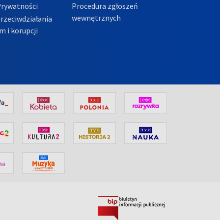
Prywatności
Procedura zgłoszeń
wewnętrznych
przeciwdziałania
m i korupcji