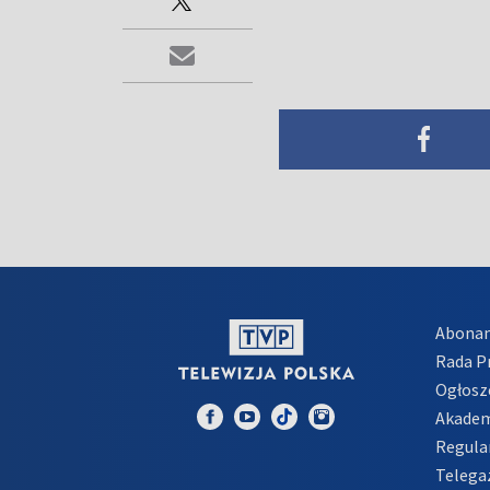
Abona
Rada 
Ogłosz
Akadem
Regula
Telega