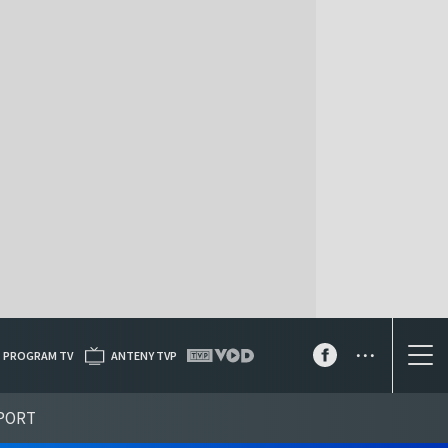
...
PROGRAM TV
ANTENY TVP
PORT