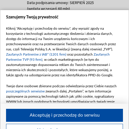
Data podpisania umowy: SIERPIEŃ 2025
(wpłata wrzesień 60 mln)
Szanujemy Twoją prywatność
Dofinansowanie 635 783 051,21 PLN
Data podpisania umowy: WRZESIEŃ 2025
Kliknij "Akceptuję i przechodzę do serwisu", aby wyrazić zgody na
(wpłata wrzesień 100 mln, październik 350
korzystanie z technologii automatycznego śledzenia i zbierania danych,
mln, listopad 265 mln)
dostęp do informacji na Twoim urządzeniu końcowym i ich
przechowywanie oraz na przetwarzanie Twoich danych osobowych przez
Dofinansowanie 48 862 000,00 PLN
nas, czyli Telewizję Polską S.A. w likwidacji (zwaną dalej również „TVP”),
Data podpisania umowy: GRUDZIEŃ 2025
Zaufanych Partnerów z IAB* (1201 firm)
oraz pozostałych
Zaufanych
(wpłata grudzień 60,548 mln)
Partnerów TVP (93 firm)
, w celach marketingowych (w tym do
zautomatyzowanego dopasowania reklam do Twoich zainteresowań i
Dofinansowanie 900 000 000,00 PLN
mierzenia ich skuteczności) i pozostałych, które wskazujemy poniżej, a
Data podpisania umowy: LUTY 2026 (wpłata
także zgody na udostępnianie przez nas identyfikatora PPID do Google.
26 lutego 80 mln, 4 marca 370 mln,
8
kwiecień 180 mln, 7 maja 180 mln, 8
Twoje dane osobowe zbierane podczas odwiedzania przez Ciebie naszych
czerwca 90 mln)
poszczególnych serwisów
zwanych dalej „Portalem”, w tym informacje
zapisywane za pomocą technologii takich jak: pliki cookie, sygnalizatory
Dofinansowanie 250 000 000,00 PLN
WWW lub innych podobnych technologii umożliwiających świadczenie
Data podpisania umowy LIPIEC 2026 (wpłata
dopasowanych i bezpiecznych usług, personalizację treści oraz reklam,
udostępnianie funkcji mediów społecznościowych oraz analizowanie ruchu
4 sierpnia 250 mln
Akceptuję i przechodzę do serwisu
w Internecie.
Twoje dane osobowe zbierane podczas odwiedzania przez Ciebie