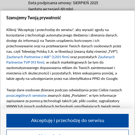
Data podpisania umowy: SIERPIEŃ 2025
(wpłata wrzesień 60 mln)
Szanujemy Twoją prywatność
Dofinansowanie 635 783 051,21 PLN
Data podpisania umowy: WRZESIEŃ 2025
Kliknij "Akceptuję i przechodzę do serwisu", aby wyrazić zgody na
(wpłata wrzesień 100 mln, październik 350
korzystanie z technologii automatycznego śledzenia i zbierania danych,
mln, listopad 265 mln)
dostęp do informacji na Twoim urządzeniu końcowym i ich
przechowywanie oraz na przetwarzanie Twoich danych osobowych przez
Dofinansowanie 48 862 000,00 PLN
nas, czyli Telewizję Polską S.A. w likwidacji (zwaną dalej również „TVP”),
Data podpisania umowy: GRUDZIEŃ 2025
Zaufanych Partnerów z IAB* (1201 firm)
oraz pozostałych
Zaufanych
(wpłata grudzień 60,548 mln)
Partnerów TVP (93 firm)
, w celach marketingowych (w tym do
zautomatyzowanego dopasowania reklam do Twoich zainteresowań i
Dofinansowanie 900 000 000,00 PLN
mierzenia ich skuteczności) i pozostałych, które wskazujemy poniżej, a
Data podpisania umowy: LUTY 2026 (wpłata
także zgody na udostępnianie przez nas identyfikatora PPID do Google.
26 lutego 80 mln, 4 marca 370 mln,
8
kwiecień 180 mln, 7 maja 180 mln, 8
Twoje dane osobowe zbierane podczas odwiedzania przez Ciebie naszych
czerwca 90 mln)
poszczególnych serwisów
zwanych dalej „Portalem”, w tym informacje
zapisywane za pomocą technologii takich jak: pliki cookie, sygnalizatory
Dofinansowanie 250 000 000,00 PLN
WWW lub innych podobnych technologii umożliwiających świadczenie
Data podpisania umowy LIPIEC 2026 (wpłata
dopasowanych i bezpiecznych usług, personalizację treści oraz reklam,
udostępnianie funkcji mediów społecznościowych oraz analizowanie ruchu
4 sierpnia 250 mln
Akceptuję i przechodzę do serwisu
w Internecie.
Twoje dane osobowe zbierane podczas odwiedzania przez Ciebie