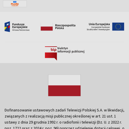
Dofinansowanie ustawowych zadań Telewizji Polskiej S.A. w likwidacji,
związanych z realizacją misji publicznej określonej w art. 21 ust. 1
ustawy z dnia 29 grudnia 1992 r. o radiofonii i telewizji (Dz. U. z 2022 r.
poz. 1722 oraz z 2024 r. poz. 96) poprzez udzielenie dotacji celowej, o