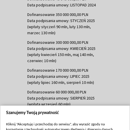
Data podpisania umowy: LISTOPAD 2024
Dofinansowanie 350 000 000,00 PLN
Data podpisania umowy: STYCZEŃ 2025
(wpłaty styczeń 90 mln, luty 130 mln,
marzec 130 mln)
Dofinansowanie 300 000 000,00 PLN
Data podpisania umowy: KWIECIEŃ 2025
(wpłaty kwiecień 150 mln, maj 140 mln,
czerwiec 10 mln)
Dofinansowanie 170 000 000,00 PLN
Data podpisania umowy: LIPIEC 2025
(wpłaty lipiec 160 mln, sierpień 10 mln)
Dofinansowanie 60 000 000,00 PLN
Data podpisania umowy: SIERPIEŃ 2025
(wpłata wrzesień 60 mln)
Szanujemy Twoją prywatność
Dofinansowanie 635 783 051,21 PLN
Data podpisania umowy: WRZESIEŃ 2025
Kliknij "Akceptuję i przechodzę do serwisu", aby wyrazić zgody na
(wpłata wrzesień 100 mln, październik 350
korzystanie z technologii automatycznego śledzenia i zbierania danych,