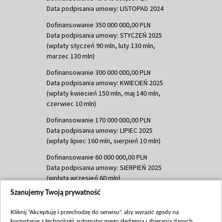
Data podpisania umowy: LISTOPAD 2024
Dofinansowanie 350 000 000,00 PLN
Data podpisania umowy: STYCZEŃ 2025
(wpłaty styczeń 90 mln, luty 130 mln,
marzec 130 mln)
Dofinansowanie 300 000 000,00 PLN
Data podpisania umowy: KWIECIEŃ 2025
(wpłaty kwiecień 150 mln, maj 140 mln,
czerwiec 10 mln)
Dofinansowanie 170 000 000,00 PLN
Data podpisania umowy: LIPIEC 2025
(wpłaty lipiec 160 mln, sierpień 10 mln)
Dofinansowanie 60 000 000,00 PLN
Data podpisania umowy: SIERPIEŃ 2025
(wpłata wrzesień 60 mln)
Szanujemy Twoją prywatność
Dofinansowanie 635 783 051,21 PLN
Data podpisania umowy: WRZESIEŃ 2025
Kliknij "Akceptuję i przechodzę do serwisu", aby wyrazić zgody na
(wpłata wrzesień 100 mln, październik 350
korzystanie z technologii automatycznego śledzenia i zbierania danych,