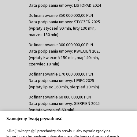
Data podpisania umowy: LISTOPAD 2024
Dofinansowanie 350 000 000,00 PLN
Data podpisania umowy: STYCZEŃ 2025
(wpłaty styczeń 90 mln, luty 130 mln,
marzec 130 mln)
Dofinansowanie 300 000 000,00 PLN
Data podpisania umowy: KWIECIEŃ 2025
(wpłaty kwiecień 150 mln, maj 140 mln,
czerwiec 10 mln)
Dofinansowanie 170 000 000,00 PLN
Data podpisania umowy: LIPIEC 2025
(wpłaty lipiec 160 mln, sierpień 10 mln)
Dofinansowanie 60 000 000,00 PLN
Data podpisania umowy: SIERPIEŃ 2025
(wpłata wrzesień 60 mln)
Szanujemy Twoją prywatność
Dofinansowanie 635 783 051,21 PLN
Data podpisania umowy: WRZESIEŃ 2025
Kliknij "Akceptuję i przechodzę do serwisu", aby wyrazić zgody na
(wpłata wrzesień 100 mln, październik 350
korzystanie z technologii automatycznego śledzenia i zbierania danych,