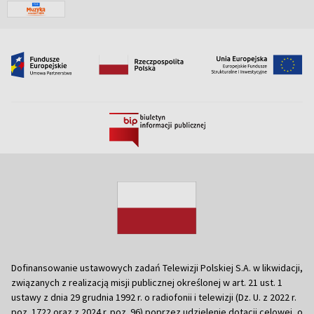
Dofinansowanie ustawowych zadań Telewizji Polskiej S.A. w likwidacji,
związanych z realizacją misji publicznej określonej w art. 21 ust. 1
ustawy z dnia 29 grudnia 1992 r. o radiofonii i telewizji (Dz. U. z 2022 r.
poz. 1722 oraz z 2024 r. poz. 96) poprzez udzielenie dotacji celowej, o