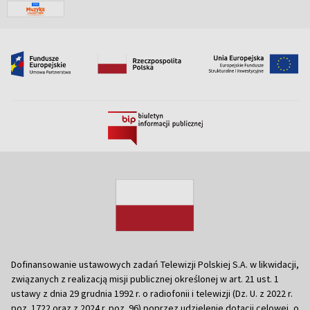
Dofinansowanie ustawowych zadań Telewizji Polskiej S.A. w likwidacji,
związanych z realizacją misji publicznej określonej w art. 21 ust. 1
ustawy z dnia 29 grudnia 1992 r. o radiofonii i telewizji (Dz. U. z 2022 r.
poz. 1722 oraz z 2024 r. poz. 96) poprzez udzielenie dotacji celowej, o