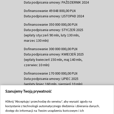
Data podpisania umowy: PAŹDZIERNIK 2024
Dofinansowanie 49 848 800,00 PLN
Data podpisania umowy: LISTOPAD 2024
Dofinansowanie 350 000 000,00 PLN
Data podpisania umowy: STYCZEŃ 2025
(wpłaty styczeń 90 mln, luty 130 mln,
marzec 130 mln)
Dofinansowanie 300 000 000,00 PLN
Data podpisania umowy: KWIECIEŃ 2025
(wpłaty kwiecień 150 mln, maj 140 mln,
czerwiec 10 mln)
Dofinansowanie 170 000 000,00 PLN
Data podpisania umowy: LIPIEC 2025
(wpłaty lipiec 160 mln, sierpień 10 mln)
Szanujemy Twoją prywatność
Dofinansowanie 60 000 000,00 PLN
Data podpisania umowy: SIERPIEŃ 2025
Kliknij "Akceptuję i przechodzę do serwisu", aby wyrazić zgody na
(wpłata wrzesień 60 mln)
korzystanie z technologii automatycznego śledzenia i zbierania danych,
Dofinansowanie 635 783 051,21 PLN
dostęp do informacji na Twoim urządzeniu końcowym i ich