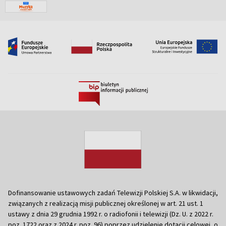
Dofinansowanie ustawowych zadań Telewizji Polskiej S.A. w likwidacji,
związanych z realizacją misji publicznej określonej w art. 21 ust. 1
ustawy z dnia 29 grudnia 1992 r. o radiofonii i telewizji (Dz. U. z 2022 r.
poz. 1722 oraz z 2024 r. poz. 96) poprzez udzielenie dotacji celowej, o