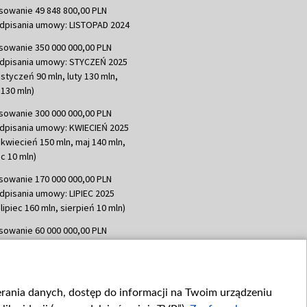
sowanie 49 848 800,00 PLN
dpisania umowy: LISTOPAD 2024
sowanie 350 000 000,00 PLN
dpisania umowy: STYCZEŃ 2025
 styczeń 90 mln, luty 130 mln,
130 mln)
sowanie 300 000 000,00 PLN
dpisania umowy: KWIECIEŃ 2025
 kwiecień 150 mln, maj 140 mln,
c 10 mln)
sowanie 170 000 000,00 PLN
dpisania umowy: LIPIEC 2025
lipiec 160 mln, sierpień 10 mln)
sowanie 60 000 000,00 PLN
dpisania umowy: SIERPIEŃ 2025
 wrzesień 60 mln)
sowanie 635 783 051,21 PLN
ierania danych, dostęp do informacji na Twoim urządzeniu
dpisania umowy: WRZESIEŃ 2025