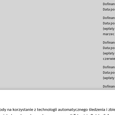
Dofinan
Data po
Dofinan
Data po
(wpłaty
marzec 
Dofinan
Data po
(wpłaty
czerwie
Dofinan
Data po
(wpłaty 
Dofinan
Data po
(wpłata
Dofinan
gody na korzystanie z technologii automatycznego śledzenia i zb
Data po