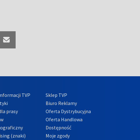
nformacji TVP
Sklep TVP
tyki
Biuro Reklamy
la prasy
Oferta Dystrybucyjna
ów
Oferta Handlowa
tograficzny
Dostępność
sing (znaki)
Moje zgody