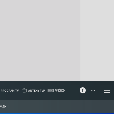
...
PROGRAM TV
ANTENY TVP
PORT