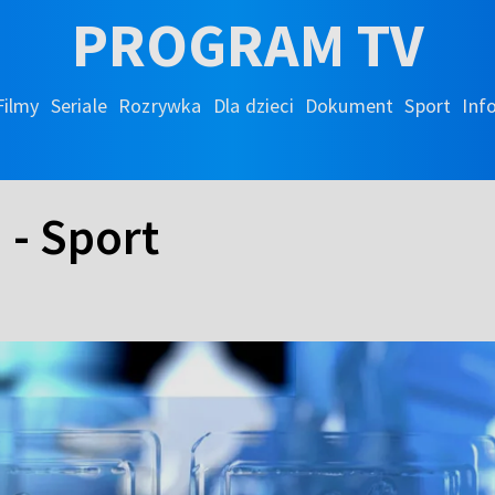
PROGRAM TV
Filmy
Seriale
Rozrywka
Dla dzieci
Dokument
Sport
Inf
 - Sport