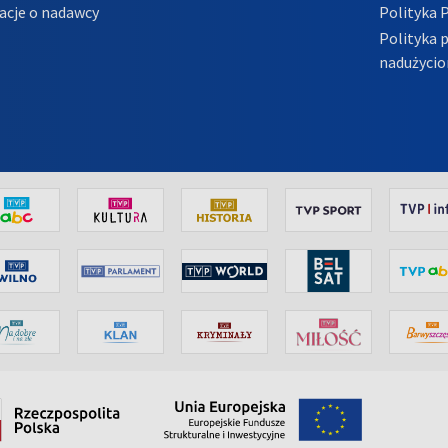
acje o nadawcy
Polityka 
Polityka 
nadużycio