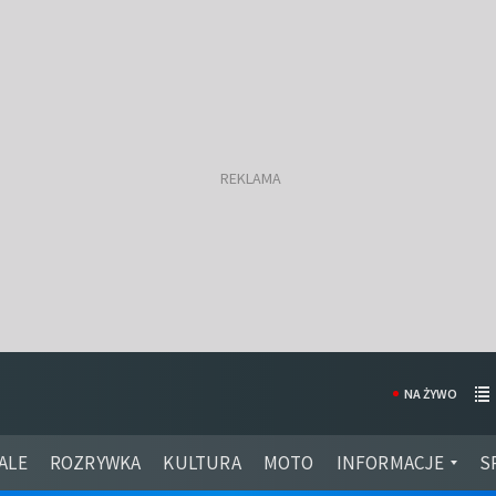
NA ŻYWO
ALE
ROZRYWKA
KULTURA
MOTO
INFORMACJE
S