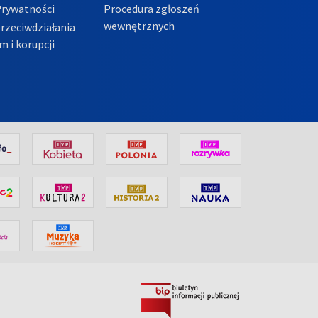
Prywatności
Procedura zgłoszeń
wewnętrznych
przeciwdziałania
m i korupcji