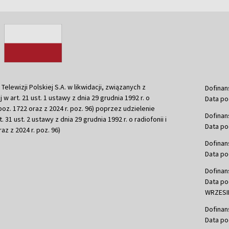
ewizji Polskiej S.A. w likwidacji, związanych z
Dofinan
j w art. 21 ust. 1 ustawy z dnia 29 grudnia 1992 r. o
Data po
r. poz. 1722 oraz z 2024 r. poz. 96) poprzez udzielenie
Dofinan
 31 ust. 2 ustawy z dnia 29 grudnia 1992 r. o radiofonii i
Data po
raz z 2024 r. poz. 96)
Dofinan
Data po
Dofinan
Data po
WRZESIE
Dofinan
Data po