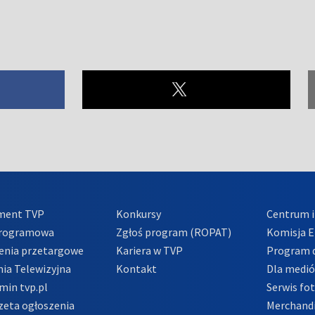
ment TVP
Konkursy
Centrum i
Programowa
Zgłoś program (ROPAT)
Komisja E
enia przetargowe
Kariera w TVP
Program d
ia Telewizyjna
Kontakt
Dla medi
min tvp.pl
Serwis fo
zeta ogłoszenia
Merchandi