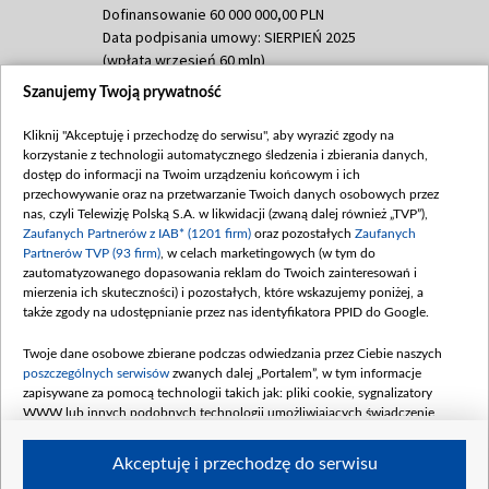
Dofinansowanie 60 000 000,00 PLN
Data podpisania umowy: SIERPIEŃ 2025
(wpłata wrzesień 60 mln)
Szanujemy Twoją prywatność
Dofinansowanie 635 783 051,21 PLN
Data podpisania umowy: WRZESIEŃ 2025
Kliknij "Akceptuję i przechodzę do serwisu", aby wyrazić zgody na
(wpłata wrzesień 100 mln, październik 350
korzystanie z technologii automatycznego śledzenia i zbierania danych,
mln, listopad 265 mln)
dostęp do informacji na Twoim urządzeniu końcowym i ich
przechowywanie oraz na przetwarzanie Twoich danych osobowych przez
Dofinansowanie 48 862 000,00 PLN
nas, czyli Telewizję Polską S.A. w likwidacji (zwaną dalej również „TVP”),
Data podpisania umowy: GRUDZIEŃ 2025
Zaufanych Partnerów z IAB* (1201 firm)
oraz pozostałych
Zaufanych
(wpłata grudzień 60,548 mln)
Partnerów TVP (93 firm)
, w celach marketingowych (w tym do
zautomatyzowanego dopasowania reklam do Twoich zainteresowań i
Dofinansowanie 900 000 000,00 PLN
mierzenia ich skuteczności) i pozostałych, które wskazujemy poniżej, a
Data podpisania umowy: LUTY 2026 (wpłata
także zgody na udostępnianie przez nas identyfikatora PPID do Google.
26 lutego 80 mln, 4 marca 370 mln,
8
kwiecień 180 mln, 7 maja 180 mln, 8
Twoje dane osobowe zbierane podczas odwiedzania przez Ciebie naszych
czerwca 90 mln)
poszczególnych serwisów
zwanych dalej „Portalem”, w tym informacje
zapisywane za pomocą technologii takich jak: pliki cookie, sygnalizatory
Dofinansowanie 250 000 000,00 PLN
WWW lub innych podobnych technologii umożliwiających świadczenie
Data podpisania umowy LIPIEC 2026 (wpłata
dopasowanych i bezpiecznych usług, personalizację treści oraz reklam,
udostępnianie funkcji mediów społecznościowych oraz analizowanie ruchu
4 sierpnia 250 mln
Akceptuję i przechodzę do serwisu
w Internecie.