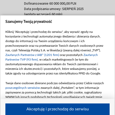
Dofinansowanie 60 000 000,00 PLN
Data podpisania umowy: SIERPIEŃ 2025
(wpłata wrzesień 60 mln)
Szanujemy Twoją prywatność
Dofinansowanie 635 783 051,21 PLN
Data podpisania umowy: WRZESIEŃ 2025
Kliknij "Akceptuję i przechodzę do serwisu", aby wyrazić zgody na
(wpłata wrzesień 100 mln, październik 350
korzystanie z technologii automatycznego śledzenia i zbierania danych,
mln, listopad 265 mln)
dostęp do informacji na Twoim urządzeniu końcowym i ich
przechowywanie oraz na przetwarzanie Twoich danych osobowych przez
Dofinansowanie 48 862 000,00 PLN
nas, czyli Telewizję Polską S.A. w likwidacji (zwaną dalej również „TVP”),
Data podpisania umowy: GRUDZIEŃ 2025
Zaufanych Partnerów z IAB* (1201 firm)
oraz pozostałych
Zaufanych
(wpłata grudzień 60,548 mln)
Partnerów TVP (93 firm)
, w celach marketingowych (w tym do
zautomatyzowanego dopasowania reklam do Twoich zainteresowań i
Dofinansowanie 900 000 000,00 PLN
mierzenia ich skuteczności) i pozostałych, które wskazujemy poniżej, a
Data podpisania umowy: LUTY 2026 (wpłata
także zgody na udostępnianie przez nas identyfikatora PPID do Google.
26 lutego 80 mln, 4 marca 370 mln,
8
kwiecień 180 mln, 7 maja 180 mln, 8
Twoje dane osobowe zbierane podczas odwiedzania przez Ciebie naszych
czerwca 90 mln)
poszczególnych serwisów
zwanych dalej „Portalem”, w tym informacje
zapisywane za pomocą technologii takich jak: pliki cookie, sygnalizatory
Dofinansowanie 250 000 000,00 PLN
WWW lub innych podobnych technologii umożliwiających świadczenie
Data podpisania umowy LIPIEC 2026 (wpłata
dopasowanych i bezpiecznych usług, personalizację treści oraz reklam,
udostępnianie funkcji mediów społecznościowych oraz analizowanie ruchu
4 sierpnia 250 mln
Akceptuję i przechodzę do serwisu
w Internecie.