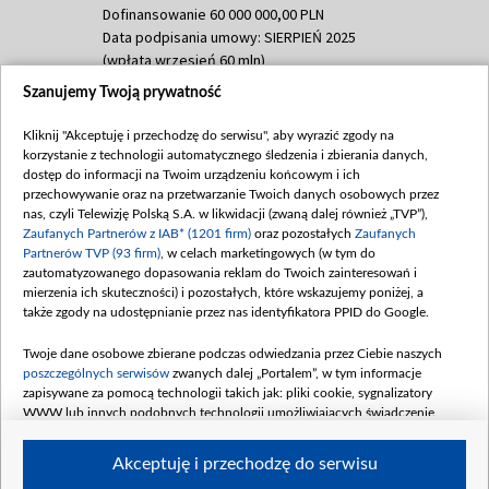
Dofinansowanie 60 000 000,00 PLN
Data podpisania umowy: SIERPIEŃ 2025
(wpłata wrzesień 60 mln)
Szanujemy Twoją prywatność
Dofinansowanie 635 783 051,21 PLN
Data podpisania umowy: WRZESIEŃ 2025
Kliknij "Akceptuję i przechodzę do serwisu", aby wyrazić zgody na
(wpłata wrzesień 100 mln, październik 350
korzystanie z technologii automatycznego śledzenia i zbierania danych,
mln, listopad 265 mln)
dostęp do informacji na Twoim urządzeniu końcowym i ich
przechowywanie oraz na przetwarzanie Twoich danych osobowych przez
Dofinansowanie 48 862 000,00 PLN
nas, czyli Telewizję Polską S.A. w likwidacji (zwaną dalej również „TVP”),
Data podpisania umowy: GRUDZIEŃ 2025
Zaufanych Partnerów z IAB* (1201 firm)
oraz pozostałych
Zaufanych
(wpłata grudzień 60,548 mln)
Partnerów TVP (93 firm)
, w celach marketingowych (w tym do
zautomatyzowanego dopasowania reklam do Twoich zainteresowań i
Dofinansowanie 900 000 000,00 PLN
mierzenia ich skuteczności) i pozostałych, które wskazujemy poniżej, a
Data podpisania umowy: LUTY 2026 (wpłata
także zgody na udostępnianie przez nas identyfikatora PPID do Google.
26 lutego 80 mln, 4 marca 370 mln,
8
kwiecień 180 mln, 7 maja 180 mln, 8
Twoje dane osobowe zbierane podczas odwiedzania przez Ciebie naszych
czerwca 90 mln)
poszczególnych serwisów
zwanych dalej „Portalem”, w tym informacje
zapisywane za pomocą technologii takich jak: pliki cookie, sygnalizatory
Dofinansowanie 250 000 000,00 PLN
WWW lub innych podobnych technologii umożliwiających świadczenie
Data podpisania umowy LIPIEC 2026 (wpłata
dopasowanych i bezpiecznych usług, personalizację treści oraz reklam,
udostępnianie funkcji mediów społecznościowych oraz analizowanie ruchu
4 sierpnia 250 mln
Akceptuję i przechodzę do serwisu
w Internecie.