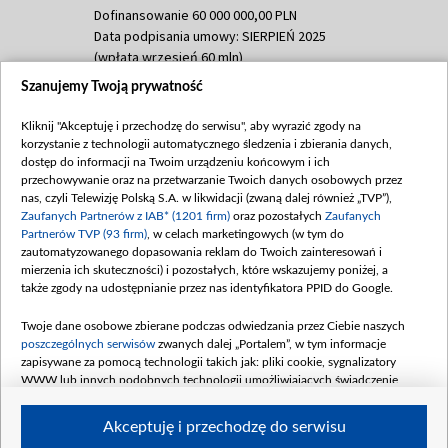
Dofinansowanie 60 000 000,00 PLN
Data podpisania umowy: SIERPIEŃ 2025
(wpłata wrzesień 60 mln)
Szanujemy Twoją prywatność
Dofinansowanie 635 783 051,21 PLN
Data podpisania umowy: WRZESIEŃ 2025
Kliknij "Akceptuję i przechodzę do serwisu", aby wyrazić zgody na
(wpłata wrzesień 100 mln, październik 350
korzystanie z technologii automatycznego śledzenia i zbierania danych,
mln, listopad 265 mln)
dostęp do informacji na Twoim urządzeniu końcowym i ich
przechowywanie oraz na przetwarzanie Twoich danych osobowych przez
Dofinansowanie 48 862 000,00 PLN
nas, czyli Telewizję Polską S.A. w likwidacji (zwaną dalej również „TVP”),
Data podpisania umowy: GRUDZIEŃ 2025
Zaufanych Partnerów z IAB* (1201 firm)
oraz pozostałych
Zaufanych
(wpłata grudzień 60,548 mln)
Partnerów TVP (93 firm)
, w celach marketingowych (w tym do
zautomatyzowanego dopasowania reklam do Twoich zainteresowań i
Dofinansowanie 900 000 000,00 PLN
mierzenia ich skuteczności) i pozostałych, które wskazujemy poniżej, a
Data podpisania umowy: LUTY 2026 (wpłata
także zgody na udostępnianie przez nas identyfikatora PPID do Google.
26 lutego 80 mln, 4 marca 370 mln,
8
kwiecień 180 mln, 7 maja 180 mln, 8
Twoje dane osobowe zbierane podczas odwiedzania przez Ciebie naszych
czerwca 90 mln)
poszczególnych serwisów
zwanych dalej „Portalem”, w tym informacje
zapisywane za pomocą technologii takich jak: pliki cookie, sygnalizatory
Dofinansowanie 250 000 000,00 PLN
WWW lub innych podobnych technologii umożliwiających świadczenie
Data podpisania umowy LIPIEC 2026 (wpłata
dopasowanych i bezpiecznych usług, personalizację treści oraz reklam,
udostępnianie funkcji mediów społecznościowych oraz analizowanie ruchu
4 sierpnia 250 mln
Akceptuję i przechodzę do serwisu
w Internecie.