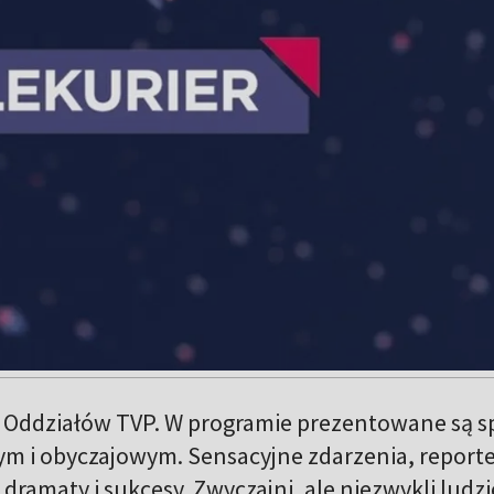
 Oddziałów TVP. W programie prezentowane są s
ym i obyczajowym. Sensacyjne zdarzenia, reporte
dramaty i sukcesy. Zwyczajni, ale niezwykli ludzi