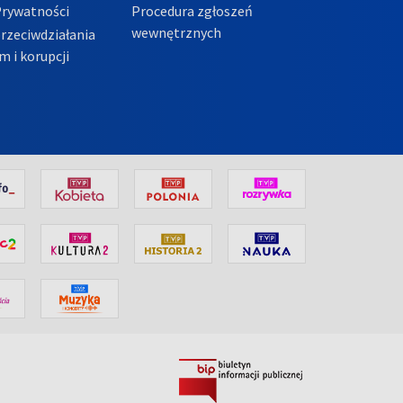
Prywatności
Procedura zgłoszeń
wewnętrznych
przeciwdziałania
m i korupcji