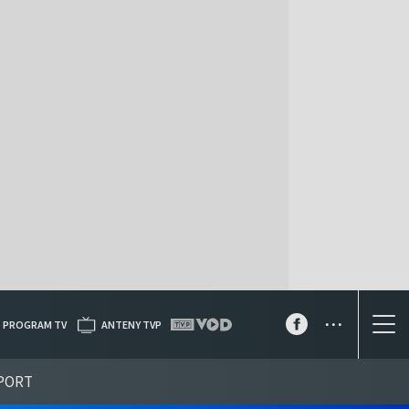
...
PROGRAM TV
ANTENY TVP
PORT