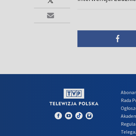
Abona
Rada 
Ogłosz
Akadem
Regula
Telega