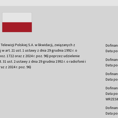
ewizji Polskiej S.A. w likwidacji, związanych z
Dofinan
j w art. 21 ust. 1 ustawy z dnia 29 grudnia 1992 r. o
Data po
r. poz. 1722 oraz z 2024 r. poz. 96) poprzez udzielenie
Dofinan
 31 ust. 2 ustawy z dnia 29 grudnia 1992 r. o radiofonii i
Data po
raz z 2024 r. poz. 96)
Dofinan
Data po
Dofinan
Data po
WRZESIE
Dofinan
Data po