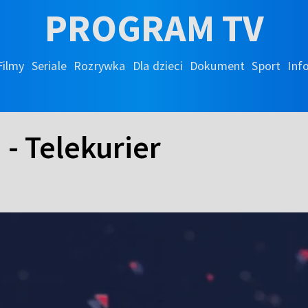
PROGRAM TV
Filmy
Seriale
Rozrywka
Dla dzieci
Dokument
Sport
Inf
 - Telekurier