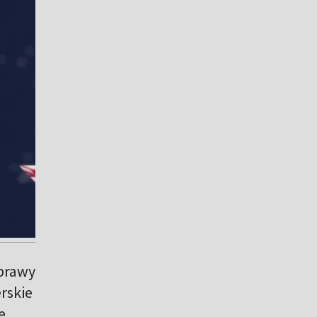
prawy
rskie
e.