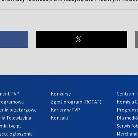
ment TVP
Konkursy
Centrum i
Programowa
Zgłoś program (ROPAT)
Komisja E
enia przetargowe
Kariera w TVP
Program d
ia Telewizyjna
Kontakt
Dla medi
min tvp.pl
Serwis fo
zeta ogłoszenia
Merchandi