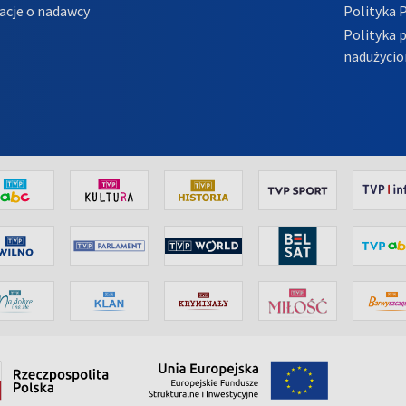
acje o nadawcy
Polityka 
Polityka 
nadużycio