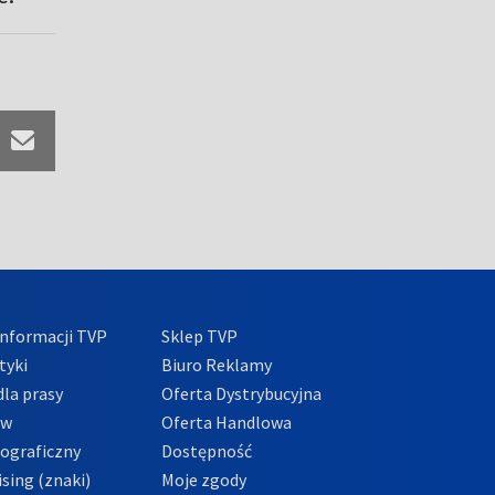
nformacji TVP
Sklep TVP
tyki
Biuro Reklamy
la prasy
Oferta Dystrybucyjna
ów
Oferta Handlowa
tograficzny
Dostępność
sing (znaki)
Moje zgody