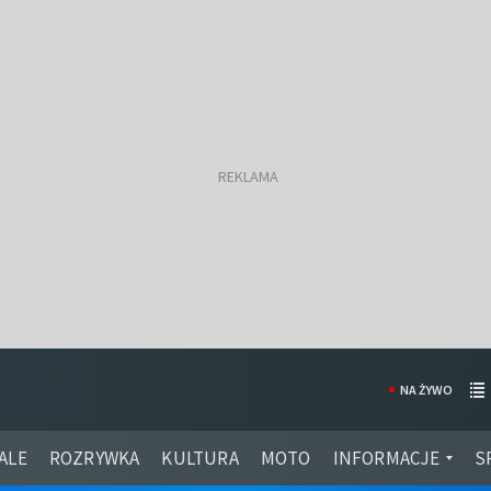
NA ŻYWO
ALE
ROZRYWKA
KULTURA
MOTO
INFORMACJE
S