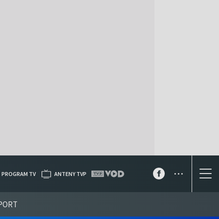
...
PROGRAM TV
ANTENY TVP
PORT