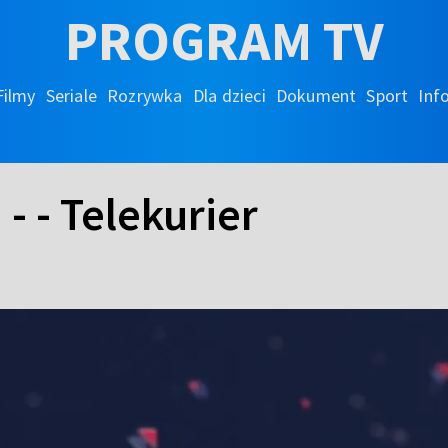
PROGRAM TV
Filmy
Seriale
Rozrywka
Dla dzieci
Dokument
Sport
Inf
- - Telekurier