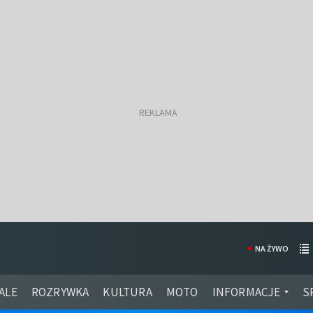
NA ŻYWO
ALE
ROZRYWKA
KULTURA
MOTO
INFORMACJE
S