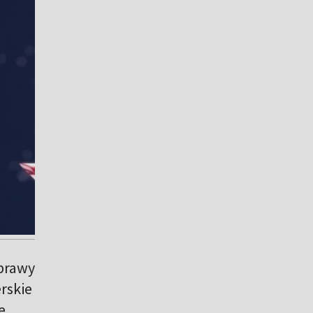
prawy
rskie
e.