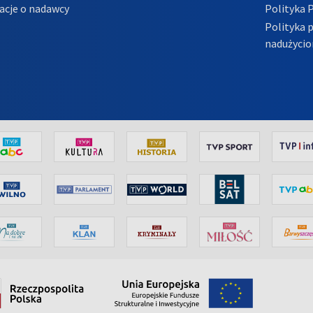
acje o nadawcy
Polityka 
Polityka 
nadużycio