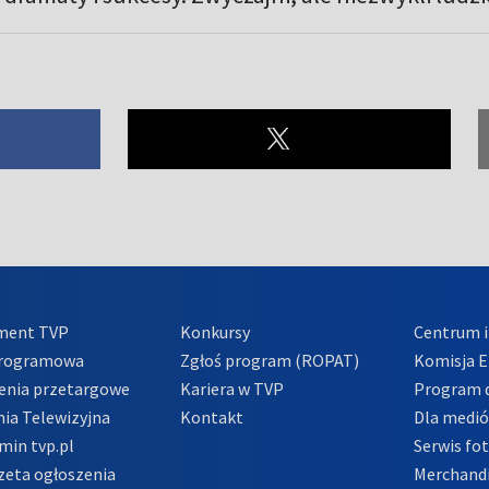
ment TVP
Konkursy
Centrum i
Programowa
Zgłoś program (ROPAT)
Komisja E
enia przetargowe
Kariera w TVP
Program d
ia Telewizyjna
Kontakt
Dla medi
min tvp.pl
Serwis fo
zeta ogłoszenia
Merchandi