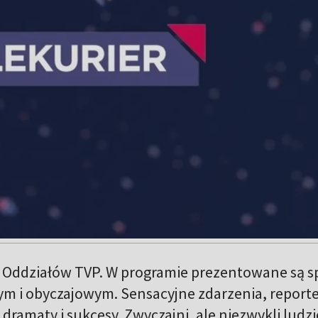
 Oddziałów TVP. W programie prezentowane są s
ym i obyczajowym. Sensacyjne zdarzenia, reporte
dramaty i sukcesy. Zwyczajni, ale niezwykli ludzi