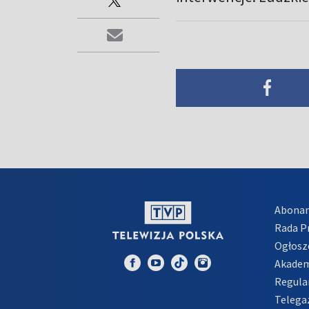
Abona
Rada 
Ogłosz
Akadem
Regula
Telega