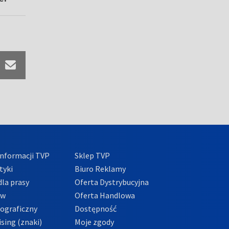
nformacji TVP
Sklep TVP
tyki
Biuro Reklamy
la prasy
Oferta Dystrybucyjna
ów
Oferta Handlowa
tograficzny
Dostępność
sing (znaki)
Moje zgody