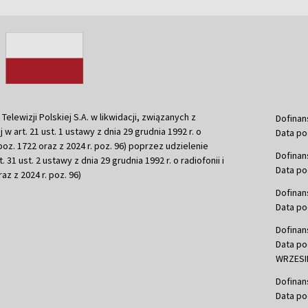
ewizji Polskiej S.A. w likwidacji, związanych z
Dofinan
j w art. 21 ust. 1 ustawy z dnia 29 grudnia 1992 r. o
Data po
r. poz. 1722 oraz z 2024 r. poz. 96) poprzez udzielenie
Dofinan
 31 ust. 2 ustawy z dnia 29 grudnia 1992 r. o radiofonii i
Data po
raz z 2024 r. poz. 96)
Dofinan
Data po
Dofinan
Data po
WRZESIE
Dofinan
Data po