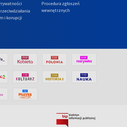
Prywatności
Procedura zgłoszeń
wewnętrznych
przeciwdziałania
m i korupcji