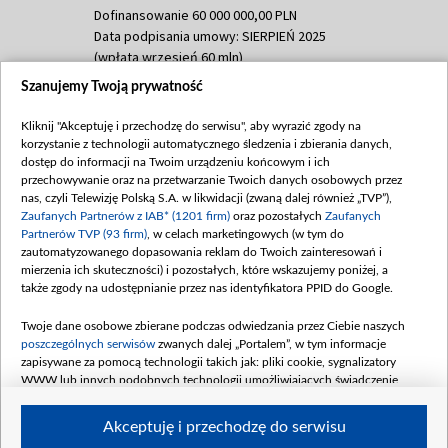
Dofinansowanie 60 000 000,00 PLN
Data podpisania umowy: SIERPIEŃ 2025
(wpłata wrzesień 60 mln)
Szanujemy Twoją prywatność
Dofinansowanie 635 783 051,21 PLN
Data podpisania umowy: WRZESIEŃ 2025
Kliknij "Akceptuję i przechodzę do serwisu", aby wyrazić zgody na
(wpłata wrzesień 100 mln, październik 350
korzystanie z technologii automatycznego śledzenia i zbierania danych,
mln, listopad 265 mln)
dostęp do informacji na Twoim urządzeniu końcowym i ich
przechowywanie oraz na przetwarzanie Twoich danych osobowych przez
Dofinansowanie 48 862 000,00 PLN
nas, czyli Telewizję Polską S.A. w likwidacji (zwaną dalej również „TVP”),
Data podpisania umowy: GRUDZIEŃ 2025
Zaufanych Partnerów z IAB* (1201 firm)
oraz pozostałych
Zaufanych
(wpłata grudzień 60,548 mln)
Partnerów TVP (93 firm)
, w celach marketingowych (w tym do
zautomatyzowanego dopasowania reklam do Twoich zainteresowań i
Dofinansowanie 900 000 000,00 PLN
mierzenia ich skuteczności) i pozostałych, które wskazujemy poniżej, a
Data podpisania umowy: LUTY 2026 (wpłata
także zgody na udostępnianie przez nas identyfikatora PPID do Google.
26 lutego 80 mln, 4 marca 370 mln,
8
kwiecień 180 mln, 7 maja 180 mln, 8
Twoje dane osobowe zbierane podczas odwiedzania przez Ciebie naszych
czerwca 90 mln)
poszczególnych serwisów
zwanych dalej „Portalem”, w tym informacje
zapisywane za pomocą technologii takich jak: pliki cookie, sygnalizatory
Dofinansowanie 250 000 000,00 PLN
WWW lub innych podobnych technologii umożliwiających świadczenie
Data podpisania umowy LIPIEC 2026 (wpłata
dopasowanych i bezpiecznych usług, personalizację treści oraz reklam,
udostępnianie funkcji mediów społecznościowych oraz analizowanie ruchu
4 sierpnia 250 mln
Akceptuję i przechodzę do serwisu
w Internecie.