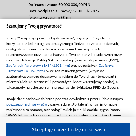
Dofinansowanie 60 000 000,00 PLN
Data podpisania umowy: SIERPIEŃ 2025
(wpłata wrzesień 60 mln)
Szanujemy Twoją prywatność
Dofinansowanie 635 783 051,21 PLN
Data podpisania umowy: WRZESIEŃ 2025
Kliknij "Akceptuję i przechodzę do serwisu", aby wyrazić zgody na
(wpłata wrzesień 100 mln, październik 350
korzystanie z technologii automatycznego śledzenia i zbierania danych,
mln, listopad 265 mln)
dostęp do informacji na Twoim urządzeniu końcowym i ich
przechowywanie oraz na przetwarzanie Twoich danych osobowych przez
Dofinansowanie 48 862 000,00 PLN
nas, czyli Telewizję Polską S.A. w likwidacji (zwaną dalej również „TVP”),
Data podpisania umowy: GRUDZIEŃ 2025
Zaufanych Partnerów z IAB* (1201 firm)
oraz pozostałych
Zaufanych
(wpłata grudzień 60,548 mln)
Partnerów TVP (93 firm)
, w celach marketingowych (w tym do
zautomatyzowanego dopasowania reklam do Twoich zainteresowań i
Dofinansowanie 900 000 000,00 PLN
mierzenia ich skuteczności) i pozostałych, które wskazujemy poniżej, a
Data podpisania umowy: LUTY 2026 (wpłata
także zgody na udostępnianie przez nas identyfikatora PPID do Google.
26 lutego 80 mln, 4 marca 370 mln,
8
kwiecień 180 mln, 7 maja 180 mln, 8
Twoje dane osobowe zbierane podczas odwiedzania przez Ciebie naszych
czerwca 90 mln)
poszczególnych serwisów
zwanych dalej „Portalem”, w tym informacje
zapisywane za pomocą technologii takich jak: pliki cookie, sygnalizatory
Dofinansowanie 250 000 000,00 PLN
WWW lub innych podobnych technologii umożliwiających świadczenie
Data podpisania umowy LIPIEC 2026 (wpłata
dopasowanych i bezpiecznych usług, personalizację treści oraz reklam,
udostępnianie funkcji mediów społecznościowych oraz analizowanie ruchu
4 sierpnia 250 mln
Akceptuję i przechodzę do serwisu
w Internecie.