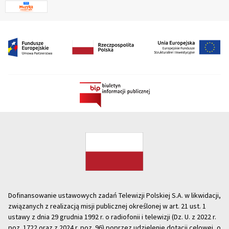
Dofinansowanie ustawowych zadań Telewizji Polskiej S.A. w likwidacji,
związanych z realizacją misji publicznej określonej w art. 21 ust. 1
ustawy z dnia 29 grudnia 1992 r. o radiofonii i telewizji (Dz. U. z 2022 r.
poz. 1722 oraz z 2024 r. poz. 96) poprzez udzielenie dotacji celowej, o