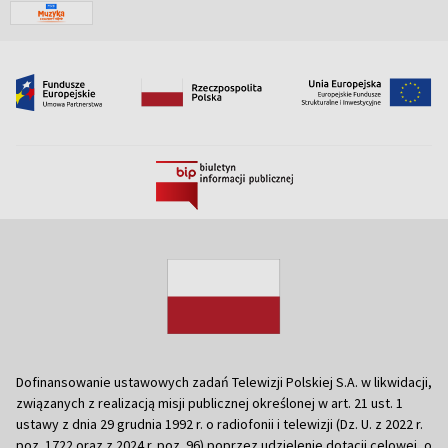
Dofinansowanie ustawowych zadań Telewizji Polskiej S.A. w likwidacji,
związanych z realizacją misji publicznej określonej w art. 21 ust. 1
ustawy z dnia 29 grudnia 1992 r. o radiofonii i telewizji (Dz. U. z 2022 r.
poz. 1722 oraz z 2024 r. poz. 96) poprzez udzielenie dotacji celowej, o