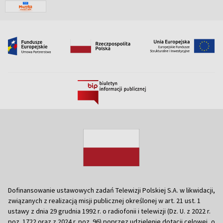
Dofinansowanie ustawowych zadań Telewizji Polskiej S.A. w likwidacji,
związanych z realizacją misji publicznej określonej w art. 21 ust. 1
ustawy z dnia 29 grudnia 1992 r. o radiofonii i telewizji (Dz. U. z 2022 r.
poz. 1722 oraz z 2024 r. poz. 96) poprzez udzielenie dotacji celowej, o