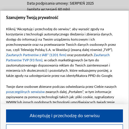
Data podpisania umowy: SIERPIEŃ 2025
(wpłata wrzesień 60 mln)
Szanujemy Twoją prywatność
Dofinansowanie 635 783 051,21 PLN
Data podpisania umowy: WRZESIEŃ 2025
Kliknij "Akceptuję i przechodzę do serwisu", aby wyrazić zgody na
(wpłata wrzesień 100 mln, październik 350
korzystanie z technologii automatycznego śledzenia i zbierania danych,
mln, listopad 265 mln)
dostęp do informacji na Twoim urządzeniu końcowym i ich
przechowywanie oraz na przetwarzanie Twoich danych osobowych przez
Dofinansowanie 48 862 000,00 PLN
nas, czyli Telewizję Polską S.A. w likwidacji (zwaną dalej również „TVP”),
Data podpisania umowy: GRUDZIEŃ 2025
Zaufanych Partnerów z IAB* (1201 firm)
oraz pozostałych
Zaufanych
(wpłata grudzień 60,548 mln)
Partnerów TVP (93 firm)
, w celach marketingowych (w tym do
zautomatyzowanego dopasowania reklam do Twoich zainteresowań i
Dofinansowanie 900 000 000,00 PLN
mierzenia ich skuteczności) i pozostałych, które wskazujemy poniżej, a
Data podpisania umowy: LUTY 2026 (wpłata
także zgody na udostępnianie przez nas identyfikatora PPID do Google.
26 lutego 80 mln, 4 marca 370 mln,
8
kwiecień 180 mln, 7 maja 180 mln, 8
Twoje dane osobowe zbierane podczas odwiedzania przez Ciebie naszych
czerwca 90 mln)
poszczególnych serwisów
zwanych dalej „Portalem”, w tym informacje
zapisywane za pomocą technologii takich jak: pliki cookie, sygnalizatory
Dofinansowanie 250 000 000,00 PLN
WWW lub innych podobnych technologii umożliwiających świadczenie
Data podpisania umowy LIPIEC 2026 (wpłata
dopasowanych i bezpiecznych usług, personalizację treści oraz reklam,
udostępnianie funkcji mediów społecznościowych oraz analizowanie ruchu
4 sierpnia 250 mln
Akceptuję i przechodzę do serwisu
w Internecie.
Twoje dane osobowe zbierane podczas odwiedzania przez Ciebie