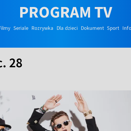
PROGRAM TV
Filmy
Seriale
Rozrywka
Dla dzieci
Dokument
Sport
Inf
. 28