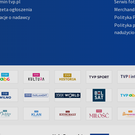
min tvp.pl
Serwis fo
zeta ogłoszenia
Merchandi
acje o nadawcy
Polityka 
Polityka 
nadużycio