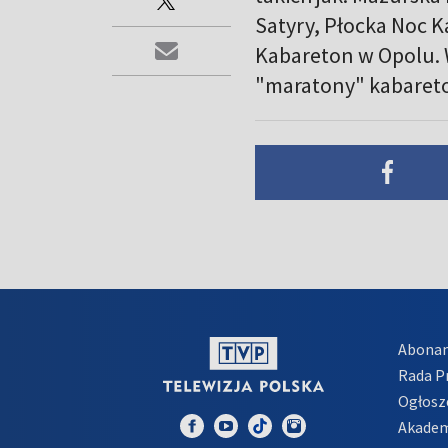
Satyry, Płocka Noc K
Kabareton w Opolu. 
"maratony" kabareto
Abona
Rada 
Ogłosz
Akadem