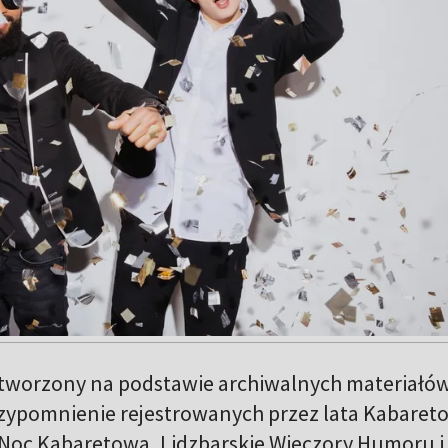
stworzony na podstawie archiwalnych materiałó
zypomnienie rejestrowanych przez lata Kabaret
a Noc Kabaretowa, Lidzbarskie Wieczory Humoru i