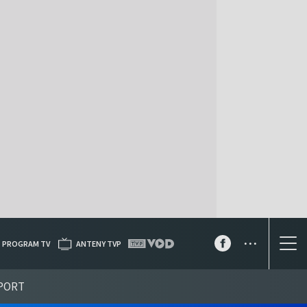
...
PROGRAM TV
ANTENY TVP
PORT