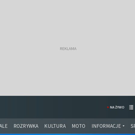
NA ŻYWO
ALE
ROZRYWKA
KULTURA
MOTO
INFORMACJE
S