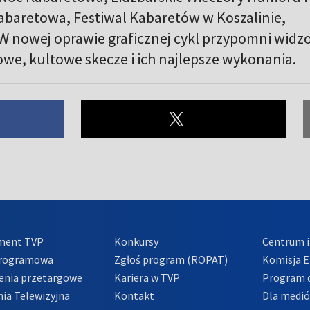
abaretowa, Festiwal Kabaretów w Koszalinie,
W nowej oprawie graficznej cykl przypomni wid
we, kultowe skecze i ich najlepsze wykonania.
ment TVP
Konkursy
Centrum i
Programowa
Zgłoś program (ROPAT)
Komisja E
enia przetargowe
Kariera w TVP
Program d
ia Telewizyjna
Kontakt
Dla medi