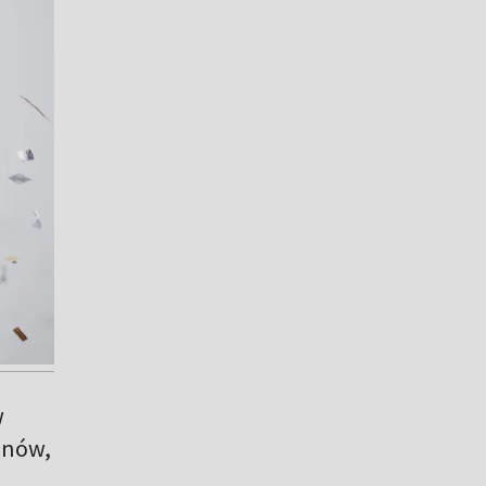
w
onów,