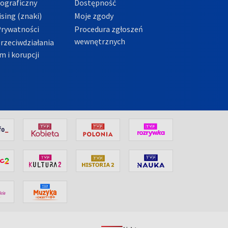
tograficzny
Dostępność
sing (znaki)
Moje zgody
Prywatności
Procedura zgłoszeń
wewnętrznych
przeciwdziałania
m i korupcji