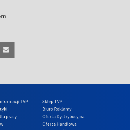
zom
nformacji TVP
Sklep TVP
tyki
Biuro Reklamy
la prasy
Oferta Dystrybucyjna
ów
Oferta Handlowa