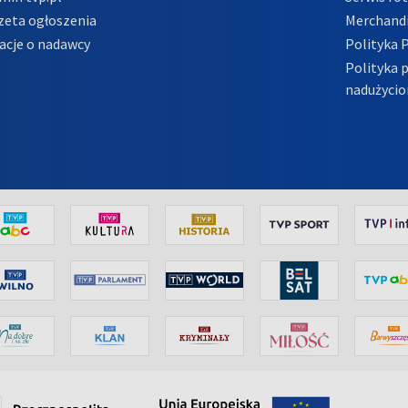
zeta ogłoszenia
Merchandi
acje o nadawcy
Polityka 
Polityka 
nadużycio