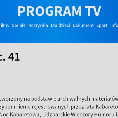
PROGRAM TV
Filmy
Seriale
Rozrywka
Dla dzieci
Dokument
Sport
Inf
. 41
stworzony na podstawie archiwalnych materiałó
zypomnienie rejestrowanych przez lata Kabaret
a Noc Kabaretowa, Lidzbarskie Wieczory Humoru i