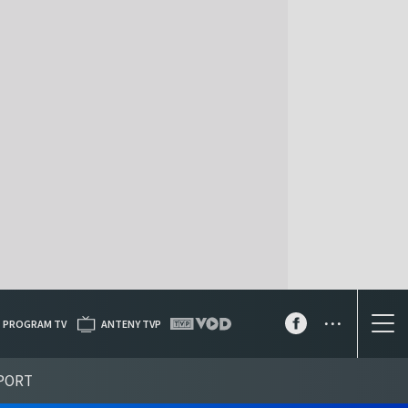
...
PROGRAM TV
ANTENY TVP
PORT