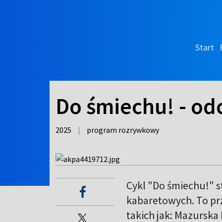
Start
Do śmiechu! - odc
2025
|
program rozrywkowy
Cykl "Do śmiechu!" 
kabaretowych. To pr
takich jak: Mazursk