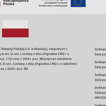
ewizji Polskiej S.A. w likwidacji, związanych z
Dofinan
j w art. 21 ust. 1 ustawy z dnia 29 grudnia 1992 r. o
Data po
r. poz. 1722 oraz z 2024 r. poz. 96) poprzez udzielenie
Dofinan
 31 ust. 2 ustawy z dnia 29 grudnia 1992 r. o radiofonii i
Data po
raz z 2024 r. poz. 96)
Dofinan
Data po
Dofinan
Data po
WRZESIE
Dofinan