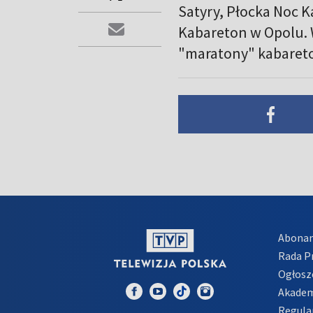
Satyry, Płocka Noc K
Kabareton w Opolu. 
"maratony" kabareto
Abona
Rada 
Ogłosz
Akadem
Regula