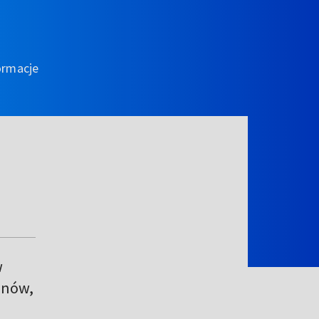
ormacje
w
onów,