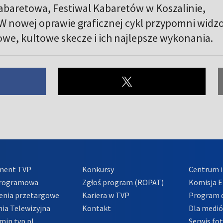
abaretowa, Festiwal Kabaretów w Koszalinie,
W nowej oprawie graficznej cykl przypomni wid
we, kultowe skecze i ich najlepsze wykonania.
ment TVP
Konkursy
Centrum i
Programowa
Zgłoś program (ROPAT)
Komisja E
enia przetargowe
Kariera w TVP
Program d
ia Telewizyjna
Kontakt
Dla medi
min tvp.pl
Serwis fo