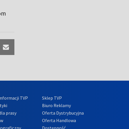
zom
nformacji TVP
Sklep TVP
tyki
Biuro Reklamy
la prasy
Oferta Dystrybucyjna
ów
Oferta Handlowa
tograficzny
Dostępność