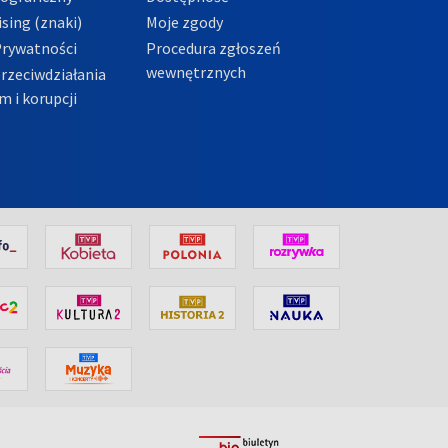
sing (znaki)
Moje zgody
Prywatności
Procedura zgłoszeń
wewnętrznych
przeciwdziałania
m i korupcji