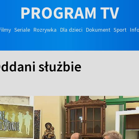
PROGRAM TV
Filmy
Seriale
Rozrywka
Dla dzieci
Dokument
Sport
Inf
Oddani służbie