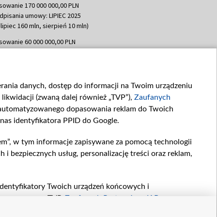
sowanie 170 000 000,00 PLN
dpisania umowy: LIPIEC 2025
lipiec 160 mln, sierpień 10 mln)
sowanie 60 000 000,00 PLN
dpisania umowy: SIERPIEŃ 2025
 wrzesień 60 mln)
sowanie 635 783 051,21 PLN
ierania danych, dostęp do informacji na Twoim urządzeniu
dpisania umowy: WRZESIEŃ 2025
likwidacji (zwaną dalej również „TVP”),
Zaufanych
 wrzesień 100 mln, październik 350
topad 265 mln)
zautomatyzowanego dopasowania reklam do Twoich
 nas identyfikatora PPID do Google.
sowanie 48 862 000,00 PLN
dpisania umowy: GRUDZIEŃ 2025
em”, w tym informacje zapisywane za pomocą technologii
 grudzień 60,548 mln)
 bezpiecznych usług, personalizację treści oraz reklam,
sowanie 900 000 000,00 PLN
dpisania umowy: LUTY 2026 (wpłata
go 80 mln, 4 marca 370 mln,
8
, identyfikatory Twoich urządzeń końcowych i
ń 180 mln, 7 maja 180 mln, 8
twarzane przez TVP,
Zaufanych Partnerów z IAB
oraz
 90 mln)
zeniu lub dostęp do nich, wyboru podstawowych reklam,