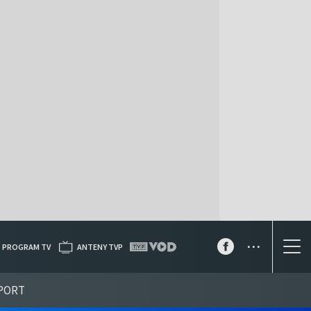
...
PROGRAM TV
ANTENY TVP
PORT