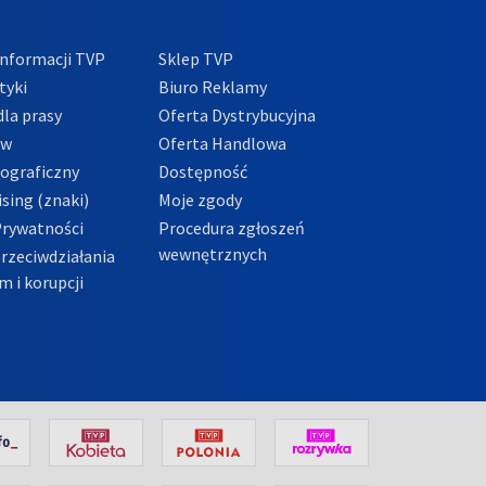
nformacji TVP
Sklep TVP
tyki
Biuro Reklamy
la prasy
Oferta Dystrybucyjna
ów
Oferta Handlowa
tograficzny
Dostępność
sing (znaki)
Moje zgody
Prywatności
Procedura zgłoszeń
wewnętrznych
przeciwdziałania
m i korupcji