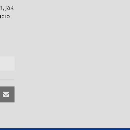
, jak
udio