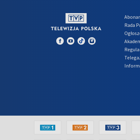
Abona
Rada 
Ogłosz
Akadem
Regula
Telega
Inform