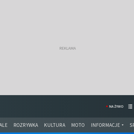
NA ŻYWO
ALE
ROZRYWKA
KULTURA
MOTO
INFORMACJE
S