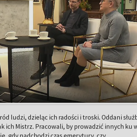
ród ludzi, dzieląc ich radości i troski. Oddani służ
ak ich Mistrz. Pracowali, by prowadzić innych ku 
zieje, gdy nadchodzi czas emerytury, czy