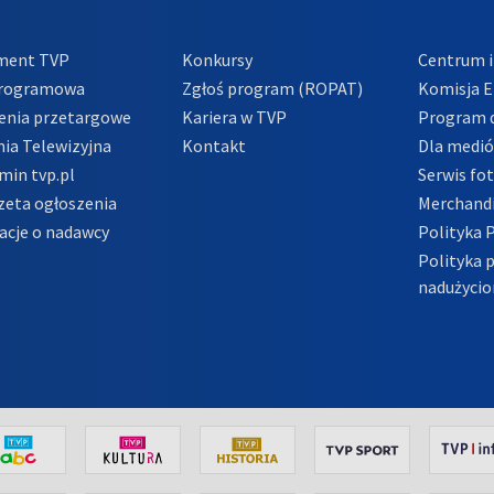
ment TVP
Konkursy
Centrum i
Programowa
Zgłoś program (ROPAT)
Komisja E
enia przetargowe
Kariera w TVP
Program d
ia Telewizyjna
Kontakt
Dla medi
min tvp.pl
Serwis fo
zeta ogłoszenia
Merchandi
acje o nadawcy
Polityka 
Polityka 
nadużycio