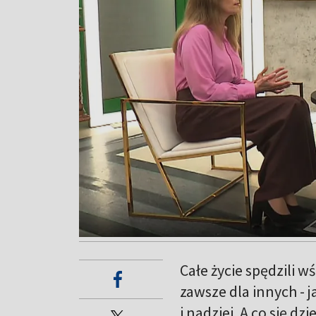
Całe życie spędzili wś
zawsze dla innych - j
i nadziei. A co się d