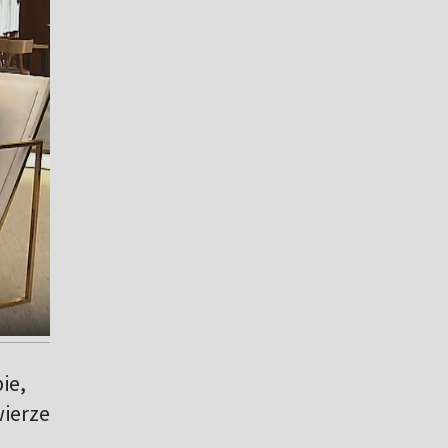
bie,
wierze