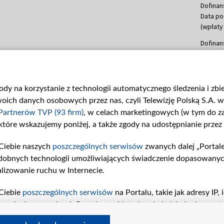
Dofinan
Data po
(wpłaty 
Dofinan
Data po
(wpłata
Dofinan
gody na korzystanie z technologii automatycznego śledzenia i zb
Data po
ch danych osobowych przez nas, czyli Telewizję Polską S.A. w 
(wpłata
mln, lis
Partnerów TVP (93 firm)
, w celach marketingowych (w tym do 
 które wskazujemy poniżej, a także zgody na udostępnianie przez
Dofinan
Data po
Ciebie naszych
poszczególnych serwisów
zwanych dalej „Portal
(wpłata
dobnych technologii umożliwiających świadczenie dopasowanych i
Dofinan
lizowanie ruchu w Internecie.
Data po
26 lute
Ciebie
poszczególnych serwisów
na Portalu, takie jak adresy IP
kwiecie
iwaniach w serwisach Portalu czy historia odwiedzin będą prze
czerwca
tępujących celów i funkcji: przechowywania informacji na urząd