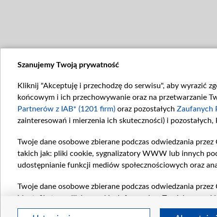
Szanujemy Twoją prywatność
Kliknij "Akceptuję i przechodzę do serwisu", aby wyrazić z
końcowym i ich przechowywanie oraz na przetwarzanie Twoi
Partnerów z IAB* (1201 firm)
oraz pozostałych
Zaufanych 
zainteresowań i mierzenia ich skuteczności) i pozostałych,
Twoje dane osobowe zbierane podczas odwiedzania przez 
takich jak: pliki cookie, sygnalizatory WWW lub innych po
udostępnianie funkcji mediów społecznościowych oraz ana
Twoje dane osobowe zbierane podczas odwiedzania przez 
identyfikatory plików cookie, informacje o Twoich wyszuk
pozostałych
Zaufanych Partnerów TVP
dla realizacji nas