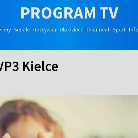
PROGRAM TV
Filmy
Seriale
Rozrywka
Dla dzieci
Dokument
Sport
Inf
VP3 Kielce