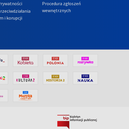
Prywatności
Procedura zgłoszeń
wewnętrznych
przeciwdziałania
m i korupcji