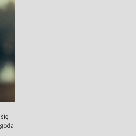
 się
ogoda