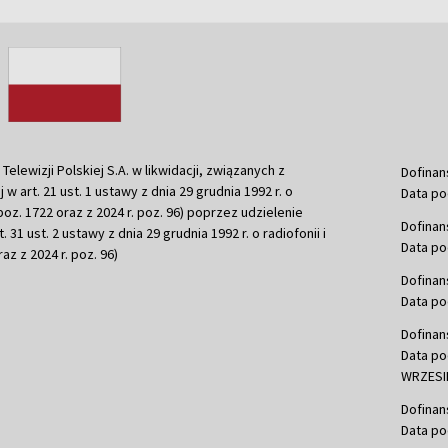
ewizji Polskiej S.A. w likwidacji, związanych z
Dofinan
j w art. 21 ust. 1 ustawy z dnia 29 grudnia 1992 r. o
Data po
r. poz. 1722 oraz z 2024 r. poz. 96) poprzez udzielenie
Dofinan
 31 ust. 2 ustawy z dnia 29 grudnia 1992 r. o radiofonii i
Data po
raz z 2024 r. poz. 96)
Dofinan
Data po
Dofinan
Data po
WRZESIE
Dofinan
Data po