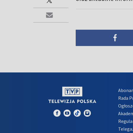
Abona
Rada 
Ogłosz
Akadem
Regula
Telega