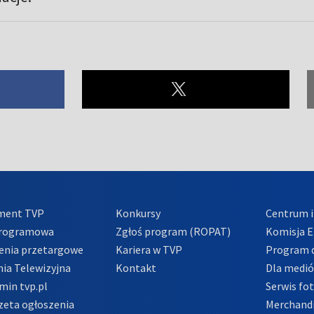
ment TVP
Konkursy
Centrum i
Programowa
Zgłoś program (ROPAT)
Komisja E
enia przetargowe
Kariera w TVP
Program d
ia Telewizyjna
Kontakt
Dla medi
min tvp.pl
Serwis fo
zeta ogłoszenia
Merchandi