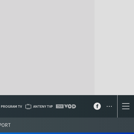
...
PROGRAM TV
ANTENY TVP
PORT