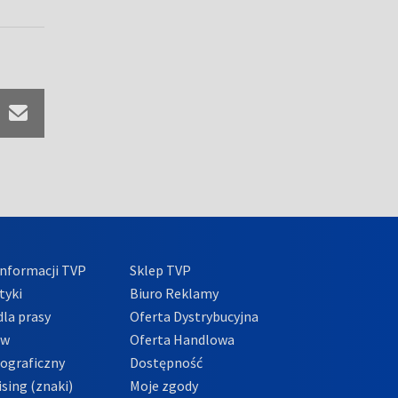
nformacji TVP
Sklep TVP
tyki
Biuro Reklamy
la prasy
Oferta Dystrybucyjna
ów
Oferta Handlowa
tograficzny
Dostępność
sing (znaki)
Moje zgody