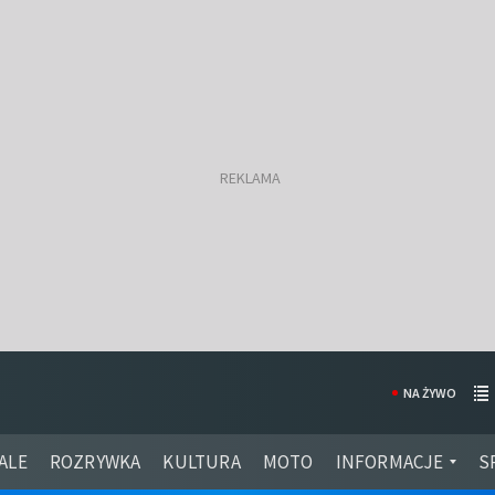
NA ŻYWO
ALE
ROZRYWKA
KULTURA
MOTO
INFORMACJE
S