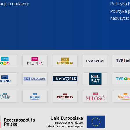
acje o nadawcy
Polityka 
Polityka 
nadużycio