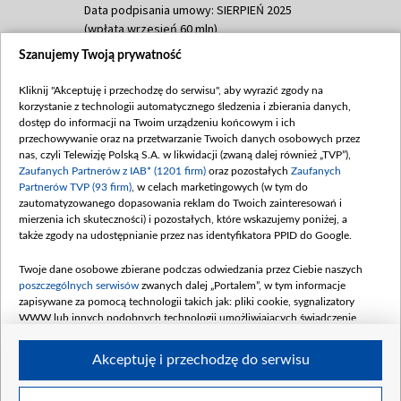
Data podpisania umowy: SIERPIEŃ 2025
(wpłata wrzesień 60 mln)
Szanujemy Twoją prywatność
Dofinansowanie 635 783 051,21 PLN
Data podpisania umowy: WRZESIEŃ 2025
Kliknij "Akceptuję i przechodzę do serwisu", aby wyrazić zgody na
(wpłata wrzesień 100 mln, październik 350
korzystanie z technologii automatycznego śledzenia i zbierania danych,
mln, listopad 265 mln)
dostęp do informacji na Twoim urządzeniu końcowym i ich
przechowywanie oraz na przetwarzanie Twoich danych osobowych przez
Dofinansowanie 48 862 000,00 PLN
nas, czyli Telewizję Polską S.A. w likwidacji (zwaną dalej również „TVP”),
Data podpisania umowy: GRUDZIEŃ 2025
Zaufanych Partnerów z IAB* (1201 firm)
oraz pozostałych
Zaufanych
(wpłata grudzień 60,548 mln)
Partnerów TVP (93 firm)
, w celach marketingowych (w tym do
zautomatyzowanego dopasowania reklam do Twoich zainteresowań i
Dofinansowanie 900 000 000,00 PLN
mierzenia ich skuteczności) i pozostałych, które wskazujemy poniżej, a
Data podpisania umowy: LUTY 2026 (wpłata
także zgody na udostępnianie przez nas identyfikatora PPID do Google.
26 lutego 80 mln, 4 marca 370 mln,
8
kwiecień 180 mln, 7 maja 180 mln, 8
Twoje dane osobowe zbierane podczas odwiedzania przez Ciebie naszych
czerwca 90 mln)
poszczególnych serwisów
zwanych dalej „Portalem”, w tym informacje
zapisywane za pomocą technologii takich jak: pliki cookie, sygnalizatory
Dofinansowanie 250 000 000,00 PLN
WWW lub innych podobnych technologii umożliwiających świadczenie
Data podpisania umowy LIPIEC 2026 (wpłata
dopasowanych i bezpiecznych usług, personalizację treści oraz reklam,
udostępnianie funkcji mediów społecznościowych oraz analizowanie ruchu
4 sierpnia 250 mln
Akceptuję i przechodzę do serwisu
w Internecie.
Twoje dane osobowe zbierane podczas odwiedzania przez Ciebie