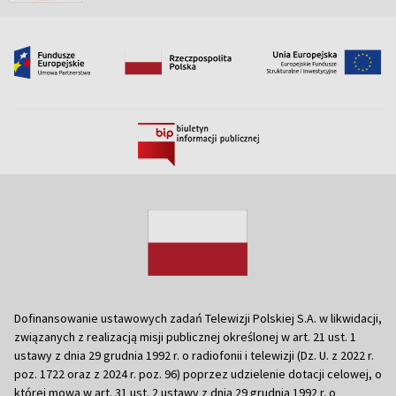
Dofinansowanie ustawowych zadań Telewizji Polskiej S.A. w likwidacji,
związanych z realizacją misji publicznej określonej w art. 21 ust. 1
ustawy z dnia 29 grudnia 1992 r. o radiofonii i telewizji (Dz. U. z 2022 r.
poz. 1722 oraz z 2024 r. poz. 96) poprzez udzielenie dotacji celowej, o
której mowa w art. 31 ust. 2 ustawy z dnia 29 grudnia 1992 r. o