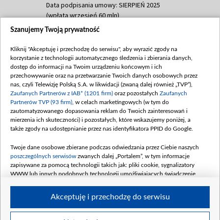
Data podpisania umowy: SIERPIEŃ 2025
(wpłata wrzesień 60 mln)
Szanujemy Twoją prywatność
Dofinansowanie 635 783 051,21 PLN
Data podpisania umowy: WRZESIEŃ 2025
Kliknij "Akceptuję i przechodzę do serwisu", aby wyrazić zgody na
(wpłata wrzesień 100 mln, październik 350
korzystanie z technologii automatycznego śledzenia i zbierania danych,
mln, listopad 265 mln)
dostęp do informacji na Twoim urządzeniu końcowym i ich
przechowywanie oraz na przetwarzanie Twoich danych osobowych przez
Dofinansowanie 48 862 000,00 PLN
nas, czyli Telewizję Polską S.A. w likwidacji (zwaną dalej również „TVP”),
Data podpisania umowy: GRUDZIEŃ 2025
Zaufanych Partnerów z IAB* (1201 firm)
oraz pozostałych
Zaufanych
(wpłata grudzień 60,548 mln)
Partnerów TVP (93 firm)
, w celach marketingowych (w tym do
zautomatyzowanego dopasowania reklam do Twoich zainteresowań i
Dofinansowanie 900 000 000,00 PLN
mierzenia ich skuteczności) i pozostałych, które wskazujemy poniżej, a
Data podpisania umowy: LUTY 2026 (wpłata
także zgody na udostępnianie przez nas identyfikatora PPID do Google.
26 lutego 80 mln, 4 marca 370 mln,
8
kwiecień 180 mln, 7 maja 180 mln, 8
Twoje dane osobowe zbierane podczas odwiedzania przez Ciebie naszych
czerwca 90 mln)
poszczególnych serwisów
zwanych dalej „Portalem”, w tym informacje
zapisywane za pomocą technologii takich jak: pliki cookie, sygnalizatory
Dofinansowanie 250 000 000,00 PLN
WWW lub innych podobnych technologii umożliwiających świadczenie
Data podpisania umowy LIPIEC 2026 (wpłata
dopasowanych i bezpiecznych usług, personalizację treści oraz reklam,
udostępnianie funkcji mediów społecznościowych oraz analizowanie ruchu
4 sierpnia 250 mln
Akceptuję i przechodzę do serwisu
w Internecie.
Twoje dane osobowe zbierane podczas odwiedzania przez Ciebie