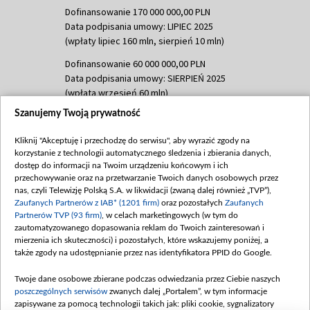
Dofinansowanie 170 000 000,00 PLN
Data podpisania umowy: LIPIEC 2025
(wpłaty lipiec 160 mln, sierpień 10 mln)
Dofinansowanie 60 000 000,00 PLN
Data podpisania umowy: SIERPIEŃ 2025
(wpłata wrzesień 60 mln)
Szanujemy Twoją prywatność
Dofinansowanie 635 783 051,21 PLN
Data podpisania umowy: WRZESIEŃ 2025
Kliknij "Akceptuję i przechodzę do serwisu", aby wyrazić zgody na
(wpłata wrzesień 100 mln, październik 350
korzystanie z technologii automatycznego śledzenia i zbierania danych,
mln, listopad 265 mln)
dostęp do informacji na Twoim urządzeniu końcowym i ich
przechowywanie oraz na przetwarzanie Twoich danych osobowych przez
Dofinansowanie 48 862 000,00 PLN
nas, czyli Telewizję Polską S.A. w likwidacji (zwaną dalej również „TVP”),
Data podpisania umowy: GRUDZIEŃ 2025
Zaufanych Partnerów z IAB* (1201 firm)
oraz pozostałych
Zaufanych
(wpłata grudzień 60,548 mln)
Partnerów TVP (93 firm)
, w celach marketingowych (w tym do
zautomatyzowanego dopasowania reklam do Twoich zainteresowań i
Dofinansowanie 900 000 000,00 PLN
mierzenia ich skuteczności) i pozostałych, które wskazujemy poniżej, a
Data podpisania umowy: LUTY 2026 (wpłata
także zgody na udostępnianie przez nas identyfikatora PPID do Google.
26 lutego 80 mln, 4 marca 370 mln,
8
kwiecień 180 mln, 7 maja 180 mln, 8
Twoje dane osobowe zbierane podczas odwiedzania przez Ciebie naszych
czerwca 90 mln)
poszczególnych serwisów
zwanych dalej „Portalem”, w tym informacje
zapisywane za pomocą technologii takich jak: pliki cookie, sygnalizatory