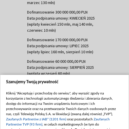
marzec 130 mln)
Dofinansowanie 300 000 000,00 PLN
Data podpisania umowy: KWIECIEŃ 2025
(wpłaty kwiecień 150 mln, maj 140 mln,
czerwiec 10 mln)
Dofinansowanie 170 000 000,00 PLN
Data podpisania umowy: LIPIEC 2025
(wpłaty lipiec 160 mln, sierpień 10 mln)
Dofinansowanie 60 000 000,00 PLN
Data podpisania umowy: SIERPIEŃ 2025
(wpłata wrzesień 60 mln)
Szanujemy Twoją prywatność
Dofinansowanie 635 783 051,21 PLN
Data podpisania umowy: WRZESIEŃ 2025
Kliknij "Akceptuję i przechodzę do serwisu", aby wyrazić zgody na
(wpłata wrzesień 100 mln, październik 350
korzystanie z technologii automatycznego śledzenia i zbierania danych,
mln, listopad 265 mln)
dostęp do informacji na Twoim urządzeniu końcowym i ich
przechowywanie oraz na przetwarzanie Twoich danych osobowych przez
Dofinansowanie 48 862 000,00 PLN
nas, czyli Telewizję Polską S.A. w likwidacji (zwaną dalej również „TVP”),
Data podpisania umowy: GRUDZIEŃ 2025
Zaufanych Partnerów z IAB* (1201 firm)
oraz pozostałych
Zaufanych
(wpłata grudzień 60,548 mln)
Partnerów TVP (93 firm)
, w celach marketingowych (w tym do