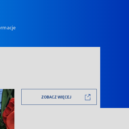
ormacje
ZOBACZ WIĘCEJ