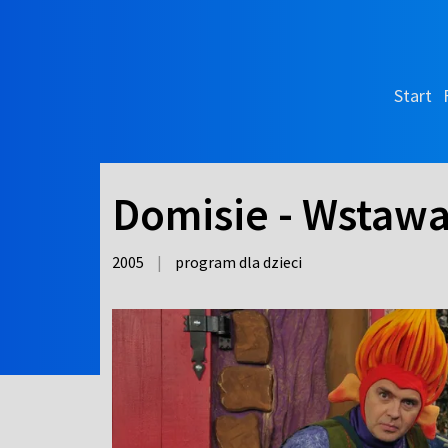
Start
Domisie - Wstawa
2005
|
program dla dzieci