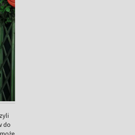
zyli
w do
pomoże