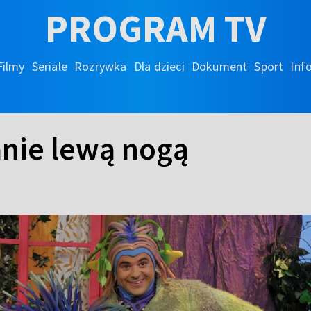
PROGRAM TV
Filmy
Seriale
Rozrywka
Dla dzieci
Dokument
Sport
Inf
nie lewą nogą