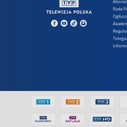
Abona
Rada 
Ogłosz
Akadem
Regula
Telega
Inform