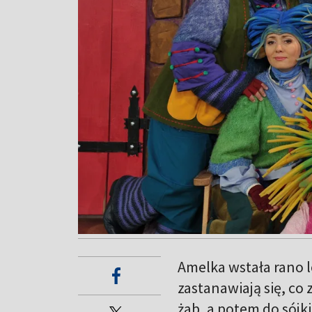
Amelka wstała rano le
zastanawiają się, co 
żab, a potem do sójk