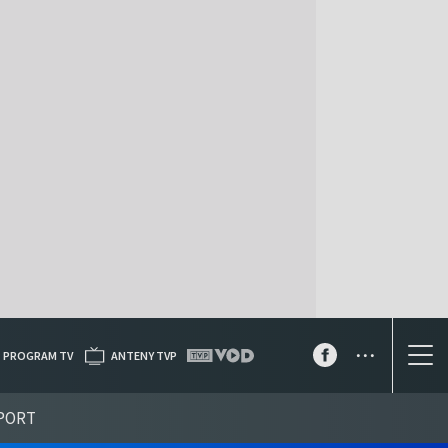
...
PROGRAM TV
ANTENY TVP
PORT