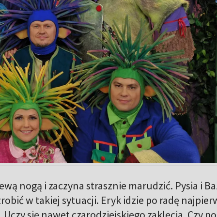
wą nogą i zaczyna strasznie marudzić. Pysia i Ba
zrobić w takiej sytuacji. Eryk idzie po radę najpier
i. Uczy się nawet czarodziejskiego zaklęcia. Czy 