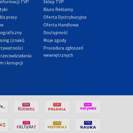
nformacji TVP
Sklep TVP
tyki
Biuro Reklamy
la prasy
Oferta Dystrybucyjna
ów
Oferta Handlowa
tograficzny
Dostępność
sing (znaki)
Moje zgody
Prywatności
Procedura zgłoszeń
wewnętrznych
przeciwdziałania
m i korupcji