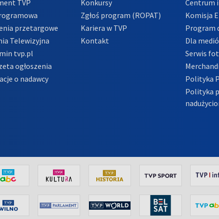
ment TVP
Konkursy
Centrum i
Programowa
Zgłoś program (ROPAT)
Komisja E
enia przetargowe
Kariera w TVP
Program d
ia Telewizyjna
Kontakt
Dla medi
min tvp.pl
Serwis fo
zeta ogłoszenia
Merchandi
acje o nadawcy
Polityka 
Polityka 
nadużycio