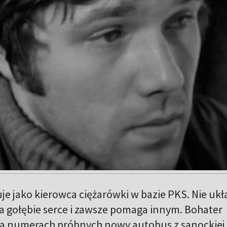
je jako kierowca ciężarówki w bazie PKS. Nie ukł
ma gołębie serce i zawsze pomaga innym. Bohater
na numerach próbnych nowy autobus z sanockiej