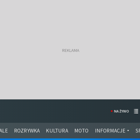
NA ŻYWO
ALE
ROZRYWKA
KULTURA
MOTO
INFORMACJE
S