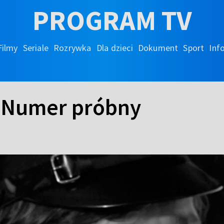
PROGRAM TV
Filmy
Seriale
Rozrywka
Dla dzieci
Dokument
Sport
Inf
 - Numer próbny