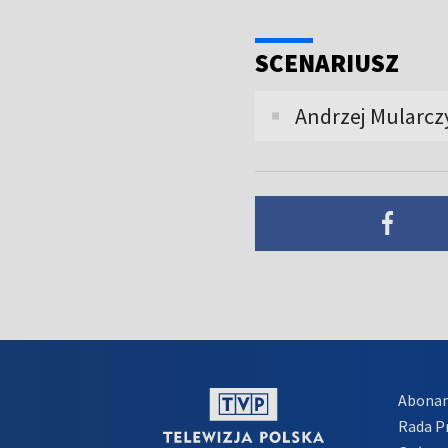
SCENARIUSZ
Andrzej Mularcz
Abona
Rada 