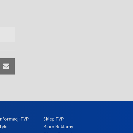
nformacji TVP
Sklep TVP
tyki
Biuro Reklamy