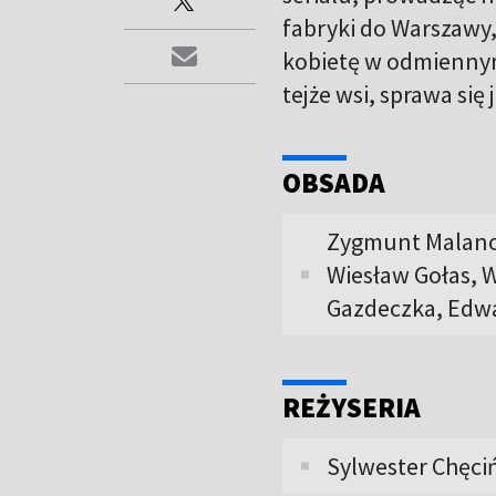
fabryki do Warszawy,
kobietę w odmiennym
tejże wsi, sprawa się
OBSADA
Zygmunt Malanow
Wiesław Gołas, 
Gazdeczka, Edw
REŻYSERIA
Sylwester Chęci