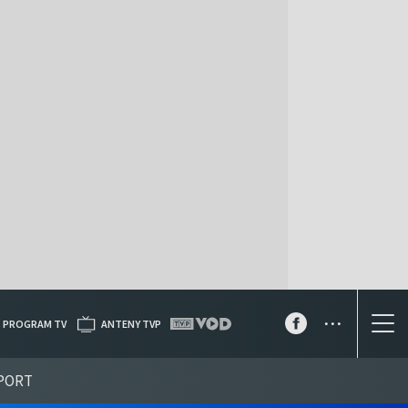
...
PROGRAM TV
ANTENY TVP
PORT