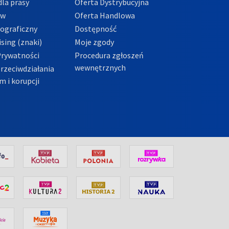
la prasy
Oferta Dystrybucyjna
ów
Oferta Handlowa
tograficzny
Dostępność
sing (znaki)
Moje zgody
Prywatności
Procedura zgłoszeń
wewnętrznych
przeciwdziałania
m i korupcji