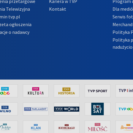
enia przetargowe
Kariera w TVP
Program d
ia Telewizyjna
Kontakt
Dla medi
min tvp.pl
Serwis fo
zeta ogłoszenia
Merchandi
acje o nadawcy
Polityka 
Polityka 
nadużycio