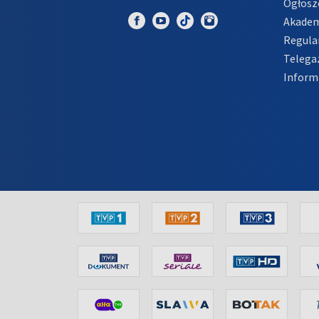
Ogłosz
Akadem
Regula
Telega
Inform