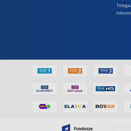
Telega
Inform