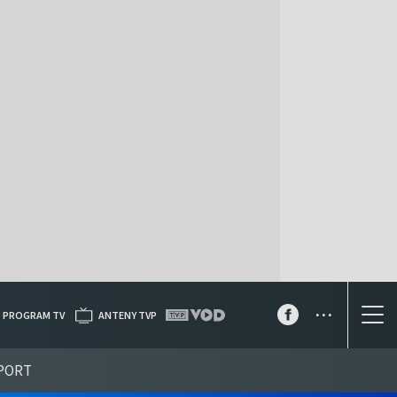
...
PROGRAM TV
ANTENY TVP
PORT