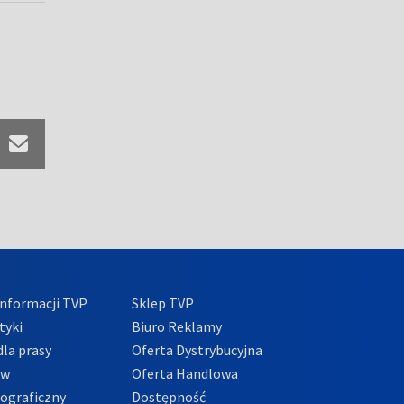
nformacji TVP
Sklep TVP
tyki
Biuro Reklamy
la prasy
Oferta Dystrybucyjna
ów
Oferta Handlowa
tograficzny
Dostępność