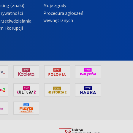
sing (znaki)
Moje zgody
Prywatności
Procedura zgłoszeń
wewnętrznych
przeciwdziałania
m i korupcji