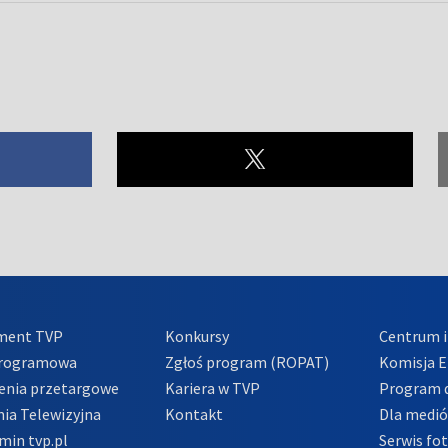
ment TVP
Konkursy
Centrum i
Programowa
Zgłoś program (ROPAT)
Komisja E
enia przetargowe
Kariera w TVP
Program d
ia Telewizyjna
Kontakt
Dla medi
min tvp.pl
Serwis fo