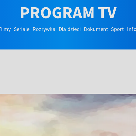
PROGRAM TV
Filmy
Seriale
Rozrywka
Dla dzieci
Dokument
Sport
Inf