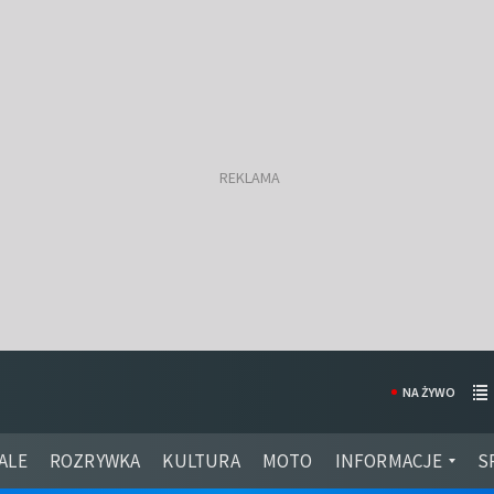
NA ŻYWO
ALE
ROZRYWKA
KULTURA
MOTO
INFORMACJE
S