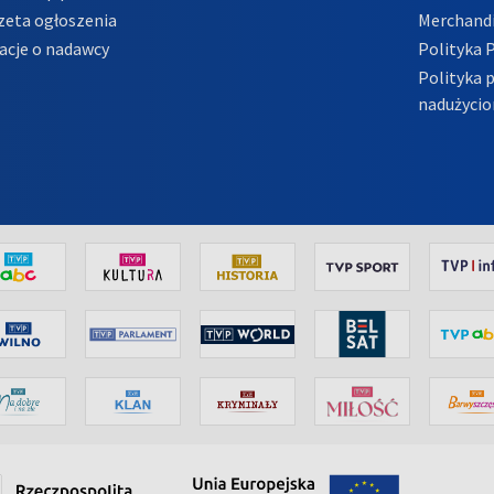
zeta ogłoszenia
Merchandi
acje o nadawcy
Polityka 
Polityka 
nadużycio