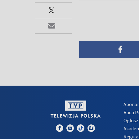
Abona
Rada 
Ogłosz
Akadem
Regula