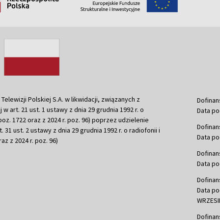
ewizji Polskiej S.A. w likwidacji, związanych z
Dofinan
j w art. 21 ust. 1 ustawy z dnia 29 grudnia 1992 r. o
Data po
r. poz. 1722 oraz z 2024 r. poz. 96) poprzez udzielenie
Dofinan
 31 ust. 2 ustawy z dnia 29 grudnia 1992 r. o radiofonii i
Data po
raz z 2024 r. poz. 96)
Dofinan
Data po
Dofinan
Data po
WRZESIE
Dofinan