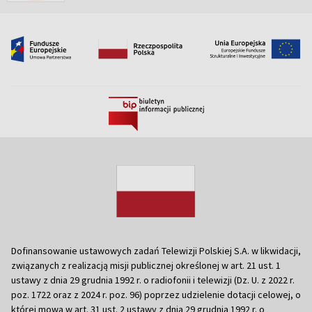
Dofinansowanie ustawowych zadań Telewizji Polskiej S.A. w likwidacji,
związanych z realizacją misji publicznej określonej w art. 21 ust. 1
ustawy z dnia 29 grudnia 1992 r. o radiofonii i telewizji (Dz. U. z 2022 r.
poz. 1722 oraz z 2024 r. poz. 96) poprzez udzielenie dotacji celowej, o
której mowa w art. 31 ust. 2 ustawy z dnia 29 grudnia 1992 r. o