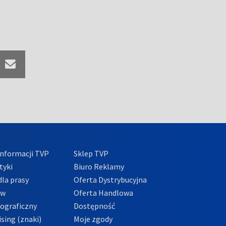
nformacji TVP
Sklep TVP
tyki
Biuro Reklamy
la prasy
Oferta Dystrybucyjna
ów
Oferta Handlowa
tograficzny
Dostępność
sing (znaki)
Moje zgody