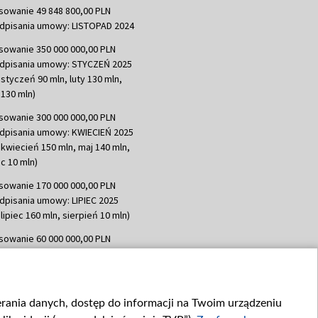
sowanie 49 848 800,00 PLN
dpisania umowy: LISTOPAD 2024
sowanie 350 000 000,00 PLN
dpisania umowy: STYCZEŃ 2025
 styczeń 90 mln, luty 130 mln,
130 mln)
sowanie 300 000 000,00 PLN
dpisania umowy: KWIECIEŃ 2025
 kwiecień 150 mln, maj 140 mln,
c 10 mln)
sowanie 170 000 000,00 PLN
dpisania umowy: LIPIEC 2025
lipiec 160 mln, sierpień 10 mln)
sowanie 60 000 000,00 PLN
dpisania umowy: SIERPIEŃ 2025
 wrzesień 60 mln)
sowanie 635 783 051,21 PLN
ierania danych, dostęp do informacji na Twoim urządzeniu
dpisania umowy: WRZESIEŃ 2025