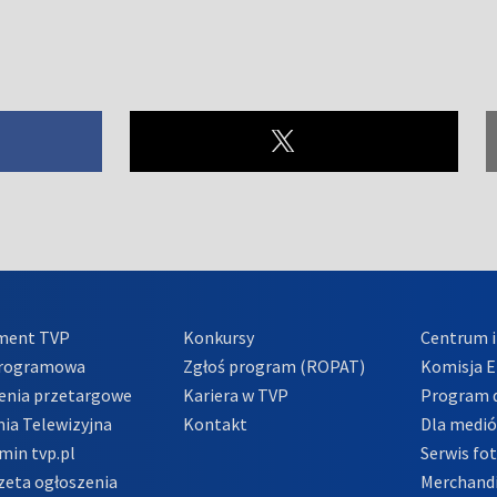
ment TVP
Konkursy
Centrum i
Programowa
Zgłoś program (ROPAT)
Komisja E
enia przetargowe
Kariera w TVP
Program d
ia Telewizyjna
Kontakt
Dla medi
min tvp.pl
Serwis fo
zeta ogłoszenia
Merchandi