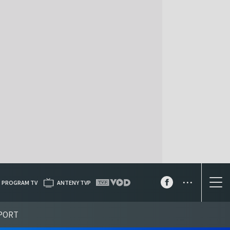
...
PROGRAM TV
ANTENY TVP
PORT