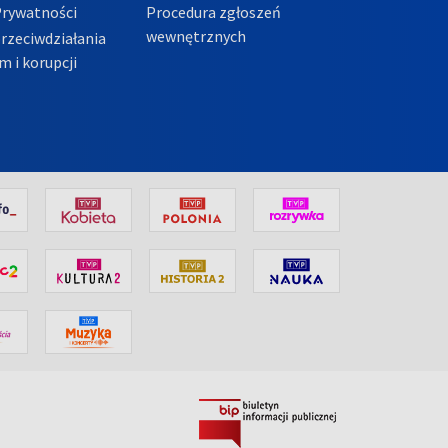
Prywatności
Procedura zgłoszeń
wewnętrznych
przeciwdziałania
m i korupcji