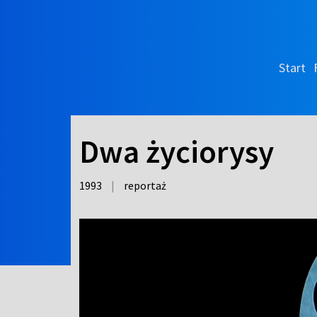
Start
Dwa życiorysy
1993
|
reportaż