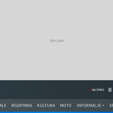
NA ŻYWO
ALE
ROZRYWKA
KULTURA
MOTO
INFORMACJE
S