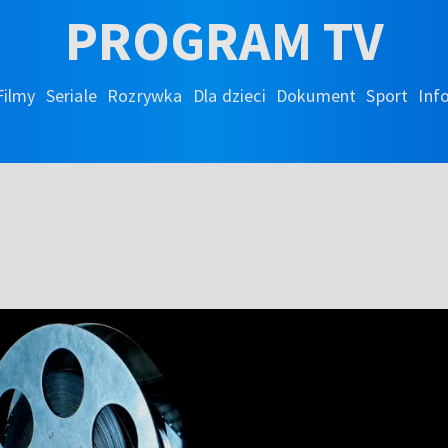
PROGRAM TV
Filmy
Seriale
Rozrywka
Dla dzieci
Dokument
Sport
Inf