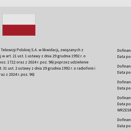
ewizji Polskiej S.A. w likwidacji, związanych z
Dofinan
j w art. 21 ust. 1 ustawy z dnia 29 grudnia 1992 r. o
Data po
r. poz. 1722 oraz z 2024 r. poz. 96) poprzez udzielenie
Dofinan
 31 ust. 2 ustawy z dnia 29 grudnia 1992 r. o radiofonii i
Data po
raz z 2024 r. poz. 96)
Dofinan
Data po
Dofinan
Data po
WRZESIE
Dofinan
Data po