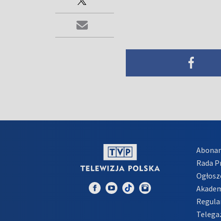
Abona
Rada 
Ogłosz
Akadem
Regula
Telega