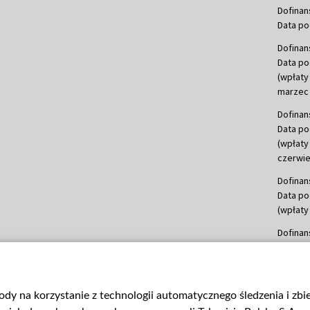
Dofinan
Data po
Dofinan
Data po
(wpłaty
marzec 
Dofinan
Data po
(wpłaty
czerwie
Dofinan
Data po
(wpłaty 
Dofinan
Data po
(wpłata
Dofinan
gody na korzystanie z technologii automatycznego śledzenia i zb
Data po