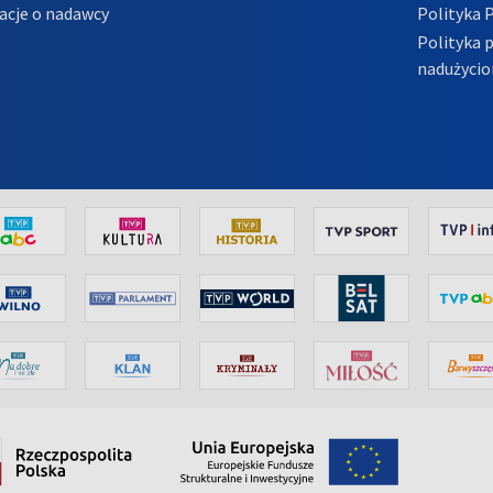
acje o nadawcy
Polityka 
Polityka 
nadużycio