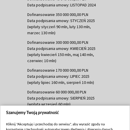
Data podpisania umowy: LISTOPAD 2024
Dofinansowanie 350 000 000,00 PLN
Data podpisania umowy: STYCZEŃ 2025
(wpłaty styczeń 90 mln, luty 130 mln,
marzec 130 mln)
Dofinansowanie 300 000 000,00 PLN
Data podpisania umowy: KWIECIEŃ 2025
(wpłaty kwiecień 150 mln, maj 140 mln,
czerwiec 10 mln)
Dofinansowanie 170 000 000,00 PLN
Data podpisania umowy: LIPIEC 2025
(wpłaty lipiec 160 mln, sierpień 10 mln)
Dofinansowanie 60 000 000,00 PLN
Data podpisania umowy: SIERPIEŃ 2025
(wpłata wrzesień 60 mln)
Szanujemy Twoją prywatność
Dofinansowanie 635 783 051,21 PLN
Data podpisania umowy: WRZESIEŃ 2025
Kliknij "Akceptuję i przechodzę do serwisu", aby wyrazić zgody na
(wpłata wrzesień 100 mln, październik 350
korzystanie z technologii automatycznego śledzenia i zbierania danych,