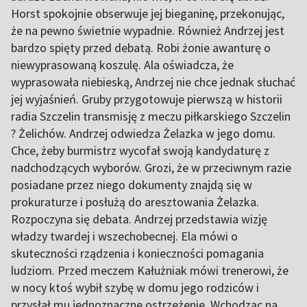
Horst spokojnie obserwuje jej bieganinę, przekonując,
że na pewno świetnie wypadnie. Również Andrzej jest
bardzo spięty przed debatą. Robi żonie awanturę o
niewyprasowaną koszulę. Ala oświadcza, że
wyprasowała niebieską, Andrzej nie chce jednak słuchać
jej wyjaśnień. Gruby przygotowuje pierwszą w historii
radia Szczelin transmisję z meczu piłkarskiego Szczelin
? Żelichów. Andrzej odwiedza Żelazka w jego domu.
Chce, żeby burmistrz wycofał swoją kandydaturę z
nadchodzących wyborów. Grozi, że w przeciwnym razie
posiadane przez niego dokumenty znajdą się w
prokuraturze i posłużą do aresztowania Żelazka.
Rozpoczyna się debata. Andrzej przedstawia wizję
władzy twardej i wszechobecnej. Ela mówi o
skuteczności rządzenia i konieczności pomagania
ludziom. Przed meczem Kałużniak mówi trenerowi, że
w nocy ktoś wybił szybę w domu jego rodziców i
przysłał mu jednoznaczne ostrzeżenie. Wchodząc na