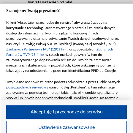
(wpłata wrzesień 60 mln)
Szanujemy Twoją prywatność
Dofinansowanie 635 783 051,21 PLN
Data podpisania umowy: WRZESIEŃ 2025
Kliknij "Akceptuję i przechodzę do serwisu", aby wyrazić zgody na
(wpłata wrzesień 100 mln, październik 350
korzystanie z technologii automatycznego śledzenia i zbierania danych,
mln, listopad 265 mln)
dostęp do informacji na Twoim urządzeniu końcowym i ich
przechowywanie oraz na przetwarzanie Twoich danych osobowych przez
Dofinansowanie 48 862 000,00 PLN
nas, czyli Telewizję Polską S.A. w likwidacji (zwaną dalej również „TVP”),
Data podpisania umowy: GRUDZIEŃ 2025
Zaufanych Partnerów z IAB* (1201 firm)
oraz pozostałych
Zaufanych
(wpłata grudzień 60,548 mln)
Partnerów TVP (93 firm)
, w celach marketingowych (w tym do
zautomatyzowanego dopasowania reklam do Twoich zainteresowań i
Dofinansowanie 900 000 000,00 PLN
mierzenia ich skuteczności) i pozostałych, które wskazujemy poniżej, a
Data podpisania umowy: LUTY 2026 (wpłata
także zgody na udostępnianie przez nas identyfikatora PPID do Google.
26 lutego 80 mln, 4 marca 370 mln,
8
kwiecień 180 mln, 7 maja 180 mln, 8
Twoje dane osobowe zbierane podczas odwiedzania przez Ciebie naszych
czerwca 90 mln)
poszczególnych serwisów
zwanych dalej „Portalem”, w tym informacje
zapisywane za pomocą technologii takich jak: pliki cookie, sygnalizatory
Dofinansowanie 250 000 000,00 PLN
WWW lub innych podobnych technologii umożliwiających świadczenie
Data podpisania umowy LIPIEC 2026 (wpłata
dopasowanych i bezpiecznych usług, personalizację treści oraz reklam,
udostępnianie funkcji mediów społecznościowych oraz analizowanie ruchu
4 sierpnia 250 mln
Akceptuję i przechodzę do serwisu
w Internecie.
Twoje dane osobowe zbierane podczas odwiedzania przez Ciebie
Ustawienia zaawansowane
poszczególnych serwisów
na Portalu, takie jak adresy IP, identyfikatory