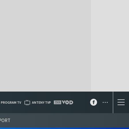
...
PROGRAM TV
ANTENY TVP
PORT