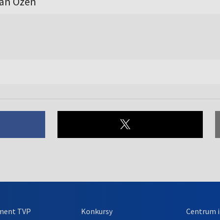
han Özen
ment TVP
Konkursy
Centrum i