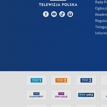
Rada 
Ogłosz
Akadem
Regula
Telega
Inform