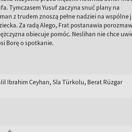
sufa. Tymczasem Yusuf zaczyna snuć plany na
Yaman z trudem znoszą pełne nadziei na wspólne 
iecka. Za radą Alego, Frat postanawia porozmaw
ężczyzna obiecuje pomóc. Neslihan nie chce uwi
si Borę o spotkanie.
lil Ibrahim Ceyhan, Sla Türkolu, Berat Rüzgar