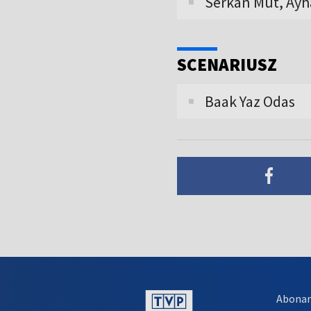
Serkan Mut, Ay
SCENARIUSZ
Baak Yaz Odas
Abona