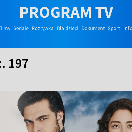
PROGRAM TV
Filmy
Seriale
Rozrywka
Dla dzieci
Dokument
Sport
Inf
. 197