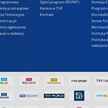
Programowa
Zgłoś program (ROPAT)
Komisja E
enia przetargowe
Kariera w TVP
Program d
ia Telewizyjna
Kontakt
Dla medi
min tvp.pl
Serwis fo
zeta ogłoszenia
Merchandi
acje o nadawcy
Polityka 
Polityka 
nadużycio