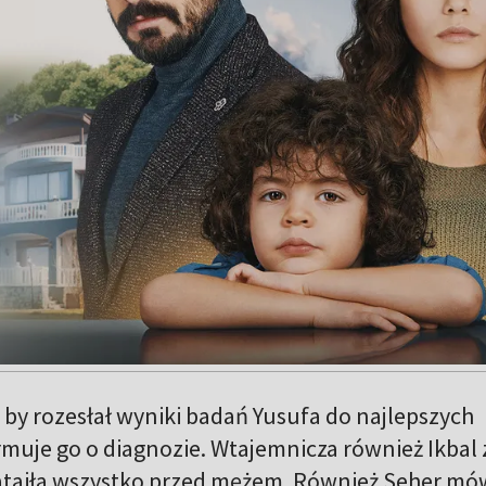
by rozesłał wyniki badań Yusufa do najlepszych
ormuje go o diagnozie. Wtajemnicza również Ikbal 
zataiła wszystko przed mężem. Również Seher mó