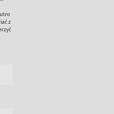
jutro
iać z
erzyć