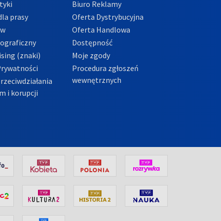
tyki
Biuro Reklamy
la prasy
Oferta Dystrybucyjna
ów
Oferta Handlowa
tograficzny
Dostępność
sing (znaki)
Moje zgody
Prywatności
Procedura zgłoszeń
wewnętrznych
przeciwdziałania
m i korupcji