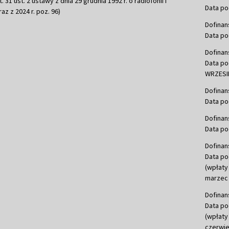
 31 ust. 2 ustawy z dnia 29 grudnia 1992 r. o radiofonii i
Data po
raz z 2024 r. poz. 96)
Dofinan
Data po
Dofinan
Data po
WRZESIE
Dofinan
Data po
Dofinan
Data po
Dofinan
Data po
(wpłaty
marzec 
Dofinan
Data po
(wpłaty
czerwie