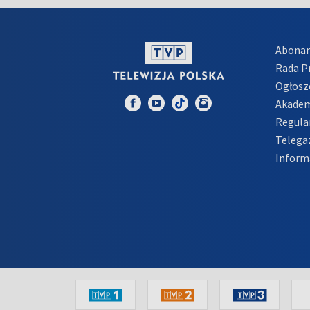
Abona
Rada 
Ogłosz
Akadem
Regula
Telega
Inform