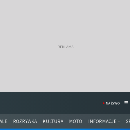
NA ŻYWO
ALE
ROZRYWKA
KULTURA
MOTO
INFORMACJE
S