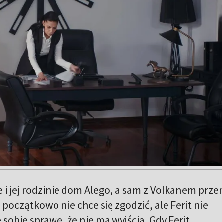
e i jej rodzinie dom Alego, a sam z Volkanem prze
e początkowo nie chce się zgodzić, ale Ferit nie
 sobie sprawę, że nie ma wyjścia. Gdy Ferit