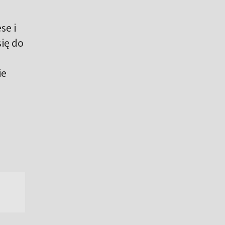
se i
się do
ie