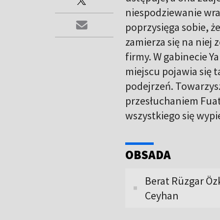
niespodziewanie wra
poprzysięga sobie, ż
zamierza się na niej 
firmy. W gabinecie Y
miejscu pojawia się t
podejrzeń. Towarzysz
przesłuchaniem Fuat
wszystkiego się wypi
OBSADA
Berat Rüzgar Özk
Ceyhan