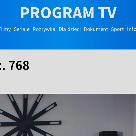
PROGRAM TV
Filmy
Seriale
Rozrywka
Dla dzieci
Dokument
Sport
Inf
. 768