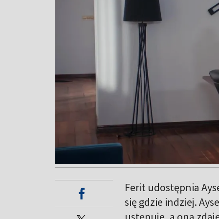
Ferit udostępnia Ays
się gdzie indziej. Ays
ustępuje, a ona zdaje