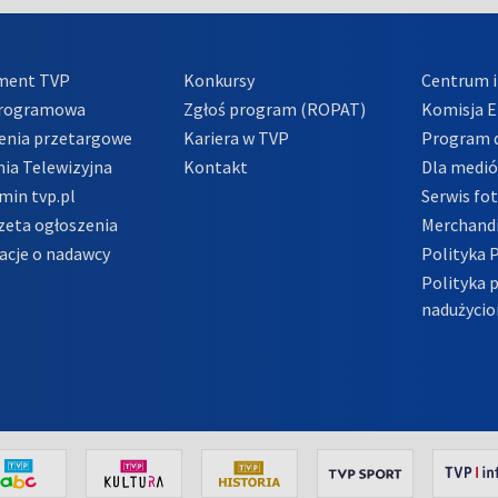
ment TVP
Konkursy
Centrum i
Programowa
Zgłoś program (ROPAT)
Komisja E
enia przetargowe
Kariera w TVP
Program d
ia Telewizyjna
Kontakt
Dla medi
min tvp.pl
Serwis fo
zeta ogłoszenia
Merchandi
acje o nadawcy
Polityka 
Polityka 
nadużycio