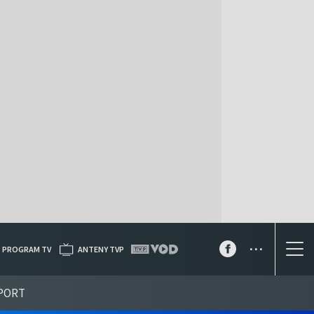
...
PROGRAM TV
ANTENY TVP
PORT