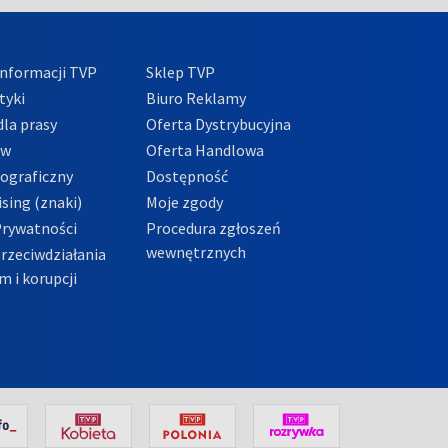
nformacji TVP
Sklep TVP
tyki
Biuro Reklamy
la prasy
Oferta Dystrybucyjna
ów
Oferta Handlowa
tograficzny
Dostępność
sing (znaki)
Moje zgody
Prywatności
Procedura zgłoszeń
wewnętrznych
przeciwdziałania
m i korupcji