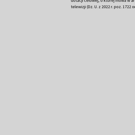
dotacji celowej, o której mowa w art.
telewizji (Dz. U. z 2022 r. poz. 1722 o