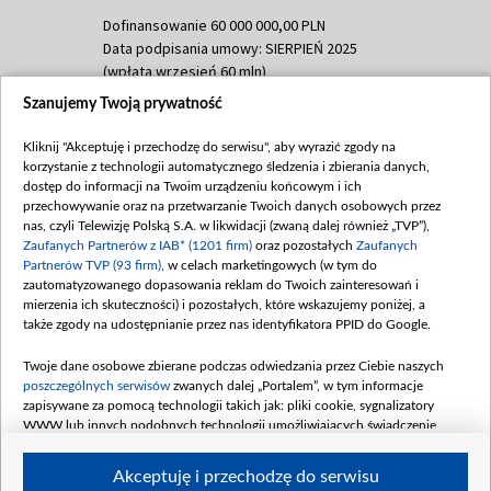
Dofinansowanie 60 000 000,00 PLN
Data podpisania umowy: SIERPIEŃ 2025
(wpłata wrzesień 60 mln)
Szanujemy Twoją prywatność
Dofinansowanie 635 783 051,21 PLN
Data podpisania umowy: WRZESIEŃ 2025
Kliknij "Akceptuję i przechodzę do serwisu", aby wyrazić zgody na
(wpłata wrzesień 100 mln, październik 350
korzystanie z technologii automatycznego śledzenia i zbierania danych,
mln, listopad 265 mln)
dostęp do informacji na Twoim urządzeniu końcowym i ich
przechowywanie oraz na przetwarzanie Twoich danych osobowych przez
Dofinansowanie 48 862 000,00 PLN
nas, czyli Telewizję Polską S.A. w likwidacji (zwaną dalej również „TVP”),
Data podpisania umowy: GRUDZIEŃ 2025
Zaufanych Partnerów z IAB* (1201 firm)
oraz pozostałych
Zaufanych
(wpłata grudzień 60,548 mln)
Partnerów TVP (93 firm)
, w celach marketingowych (w tym do
zautomatyzowanego dopasowania reklam do Twoich zainteresowań i
Dofinansowanie 900 000 000,00 PLN
mierzenia ich skuteczności) i pozostałych, które wskazujemy poniżej, a
Data podpisania umowy: LUTY 2026 (wpłata
także zgody na udostępnianie przez nas identyfikatora PPID do Google.
26 lutego 80 mln, 4 marca 370 mln,
8
kwiecień 180 mln, 7 maja 180 mln, 8
Twoje dane osobowe zbierane podczas odwiedzania przez Ciebie naszych
czerwca 90 mln)
poszczególnych serwisów
zwanych dalej „Portalem”, w tym informacje
zapisywane za pomocą technologii takich jak: pliki cookie, sygnalizatory
Dofinansowanie 250 000 000,00 PLN
WWW lub innych podobnych technologii umożliwiających świadczenie
Data podpisania umowy LIPIEC 2026 (wpłata
dopasowanych i bezpiecznych usług, personalizację treści oraz reklam,
udostępnianie funkcji mediów społecznościowych oraz analizowanie ruchu
4 sierpnia 250 mln
Akceptuję i przechodzę do serwisu
w Internecie.