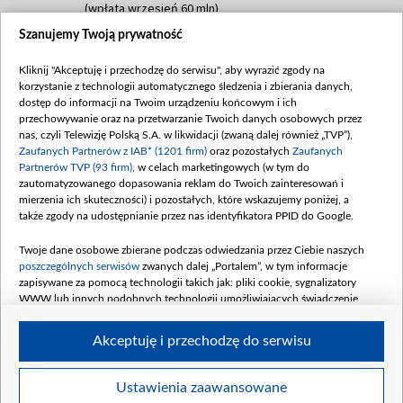
(wpłata wrzesień 60 mln)
Szanujemy Twoją prywatność
Dofinansowanie 635 783 051,21 PLN
Data podpisania umowy: WRZESIEŃ 2025
Kliknij "Akceptuję i przechodzę do serwisu", aby wyrazić zgody na
(wpłata wrzesień 100 mln, październik 350
korzystanie z technologii automatycznego śledzenia i zbierania danych,
mln, listopad 265 mln)
dostęp do informacji na Twoim urządzeniu końcowym i ich
przechowywanie oraz na przetwarzanie Twoich danych osobowych przez
Dofinansowanie 48 862 000,00 PLN
nas, czyli Telewizję Polską S.A. w likwidacji (zwaną dalej również „TVP”),
Data podpisania umowy: GRUDZIEŃ 2025
Zaufanych Partnerów z IAB* (1201 firm)
oraz pozostałych
Zaufanych
(wpłata grudzień 60,548 mln)
Partnerów TVP (93 firm)
, w celach marketingowych (w tym do
zautomatyzowanego dopasowania reklam do Twoich zainteresowań i
Dofinansowanie 900 000 000,00 PLN
mierzenia ich skuteczności) i pozostałych, które wskazujemy poniżej, a
Data podpisania umowy: LUTY 2026 (wpłata
także zgody na udostępnianie przez nas identyfikatora PPID do Google.
26 lutego 80 mln, 4 marca 370 mln,
8
kwiecień 180 mln, 7 maja 180 mln, 8
Twoje dane osobowe zbierane podczas odwiedzania przez Ciebie naszych
czerwca 90 mln)
poszczególnych serwisów
zwanych dalej „Portalem”, w tym informacje
zapisywane za pomocą technologii takich jak: pliki cookie, sygnalizatory
Dofinansowanie 250 000 000,00 PLN
WWW lub innych podobnych technologii umożliwiających świadczenie
Data podpisania umowy LIPIEC 2026 (wpłata
dopasowanych i bezpiecznych usług, personalizację treści oraz reklam,
udostępnianie funkcji mediów społecznościowych oraz analizowanie ruchu
4 sierpnia 250 mln
Akceptuję i przechodzę do serwisu
w Internecie.
Twoje dane osobowe zbierane podczas odwiedzania przez Ciebie
Ustawienia zaawansowane
poszczególnych serwisów
na Portalu, takie jak adresy IP, identyfikatory